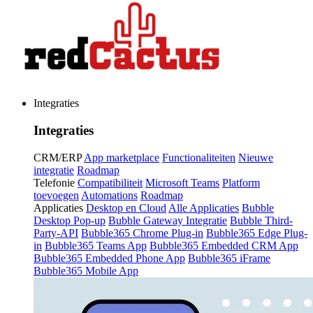
Integraties
Integraties
CRM/ERP
App marketplace
Functionaliteiten
Nieuwe
integratie
Roadmap
Telefonie
Compatibiliteit
Microsoft Teams
Platform
toevoegen
Automations
Roadmap
Applicaties
Desktop en Cloud
Alle Applicaties
Bubble
Desktop Pop-up
Bubble Gateway Integratie
Bubble Third-
Party-API
Bubble365 Chrome Plug-in
Bubble365 Edge Plug-
in
Bubble365 Teams App
Bubble365 Embedded CRM App
Bubble365 Embedded Phone App
Bubble365 iFrame
Bubble365 Mobile App