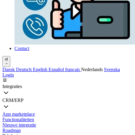
Contact
nl
Dansk
Deutsch
English
Español
français
Nederlands
Svenska
Login
Integraties
CRM/ERP
App marketplace
Functionaliteiten
Nieuwe integratie
Roadmap