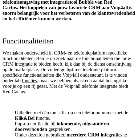
telefonieomgeving met integratietool
Bubble van Red
Cactus.
Het koppelen van jouw favoriete CRM aan
Voip4all
is
enorm belangrijk voor het verbeteren van de klanttevredenheid
en het efficiënter kunnen werken.
Functionaliteiten
We maken onderscheid in CRM- en telefonieplatform specifieke
functionaliteiten. Ben je op zoek naar de functionaliteiten die jouw
CRM integratie te bieden heeft, kijk dan bij de dienst omschrijving
op de marketplace. De volledige lijst met telefonie-platform-
specifieke functionaliteiten die Voip4all ondersteunt, is te vinden
onder tab
functies
, maar we hebben alvast een aantal belangrijke
voor je op een rij gezet. Met de Voip4all telefonie integratie biedt
Red Cactus:
Uitbellen met één muisklik op een telefoonnummer met de
Klik&Bel
functie.
Pop-up notificatie bij
inkomende, uitgaande en
doorverbonden
gesprekken.
Onder dezelfde gebruiker,
meerdere CRM integraties
te