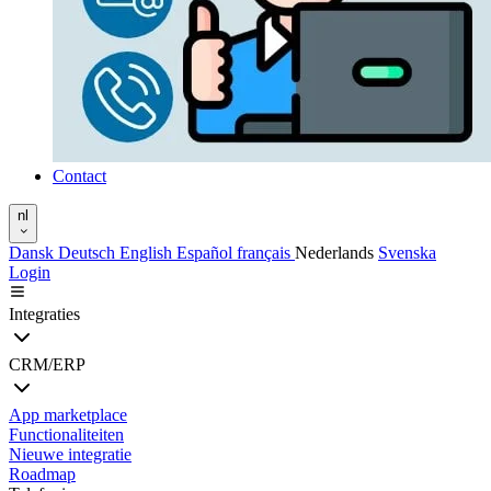
Contact
nl
Dansk
Deutsch
English
Español
français
Nederlands
Svenska
Login
Integraties
CRM/ERP
App marketplace
Functionaliteiten
Nieuwe integratie
Roadmap