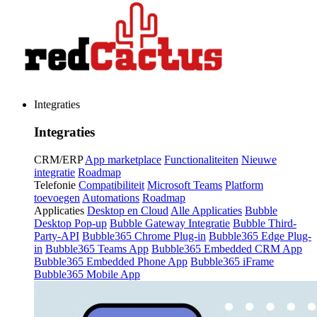
Integraties
Integraties
CRM/ERP
App marketplace
Functionaliteiten
Nieuwe
integratie
Roadmap
Telefonie
Compatibiliteit
Microsoft Teams
Platform
toevoegen
Automations
Roadmap
Applicaties
Desktop en Cloud
Alle Applicaties
Bubble
Desktop Pop-up
Bubble Gateway Integratie
Bubble Third-
Party-API
Bubble365 Chrome Plug-in
Bubble365 Edge Plug-
in
Bubble365 Teams App
Bubble365 Embedded CRM App
Bubble365 Embedded Phone App
Bubble365 iFrame
Bubble365 Mobile App