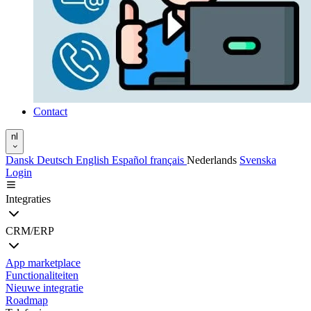
Contact
nl
Dansk
Deutsch
English
Español
français
Nederlands
Svenska
Login
Integraties
CRM/ERP
App marketplace
Functionaliteiten
Nieuwe integratie
Roadmap