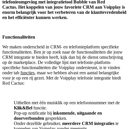
telefonieomgeving met integratietool
Bubble van Red
Cactus.
Het koppelen van jouw favoriete CRM aan
Voipplay
is
enorm belangrijk voor het verbeteren van de klanttevredenheid
en het efficiënter kunnen werken.
Functionaliteiten
We maken onderscheid in CRM- en telefonieplatform specifieke
functionaliteiten. Ben je op zoek naar de functionaliteiten die jouw
CRM integratie te bieden heeft, kijk dan bij de dienst omschrijving
op de marketplace. De volledige lijst met telefonie-platform-
specifieke functionaliteiten die Voipplay ondersteunt, is te vinden
onder tab
functies
, maar we hebben alvast een aantal belangrijke
voor je op een rij gezet. Met de Voipplay telefonie integratie biedt
Red Cactus:
Uitbellen met één muisklik op een telefoonnummer met de
Klik&Bel
functie.
Pop-up notificatie bij
inkomende, uitgaande en
doorverbonden
gesprekken.
Onder dezelfde gebruiker,
meerdere CRM integraties
te
koppelen aan Voipplay zonder meerprijs.