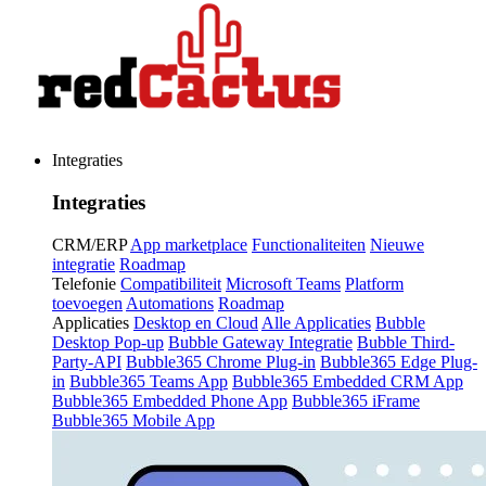
Integraties
Integraties
CRM/ERP
App marketplace
Functionaliteiten
Nieuwe
integratie
Roadmap
Telefonie
Compatibiliteit
Microsoft Teams
Platform
toevoegen
Automations
Roadmap
Applicaties
Desktop en Cloud
Alle Applicaties
Bubble
Desktop Pop-up
Bubble Gateway Integratie
Bubble Third-
Party-API
Bubble365 Chrome Plug-in
Bubble365 Edge Plug-
in
Bubble365 Teams App
Bubble365 Embedded CRM App
Bubble365 Embedded Phone App
Bubble365 iFrame
Bubble365 Mobile App