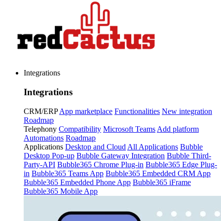
Integrations
Integrations
CRM/ERP
App marketplace
Functionalities
New integration
Roadmap
Telephony
Compatibility
Microsoft Teams
Add platform
Automations
Roadmap
Applications
Desktop and Cloud
All Applications
Bubble
Desktop Pop-up
Bubble Gateway Integration
Bubble Third-
Party-API
Bubble365 Chrome Plug-in
Bubble365 Edge Plug-
in
Bubble365 Teams App
Bubble365 Embedded CRM App
Bubble365 Embedded Phone App
Bubble365 iFrame
Bubble365 Mobile App