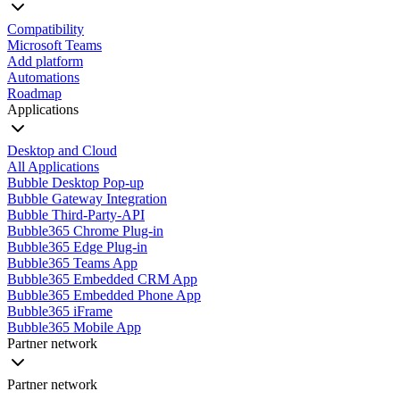
Compatibility
Microsoft Teams
Add platform
Automations
Roadmap
Applications
Desktop and Cloud
All Applications
Bubble Desktop Pop-up
Bubble Gateway Integration
Bubble Third-Party-API
Bubble365 Chrome Plug-in
Bubble365 Edge Plug-in
Bubble365 Teams App
Bubble365 Embedded CRM App
Bubble365 Embedded Phone App
Bubble365 iFrame
Bubble365 Mobile App
Partner network
Partner network