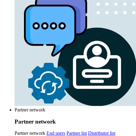
Partner network
Partner network
Partner network
End users
Partner list
Distributor list