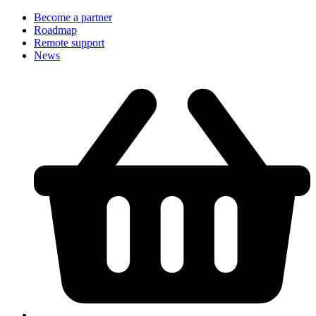
Become a partner
Roadmap
Remote support
News