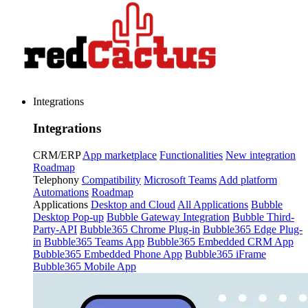
Integrations
Integrations
CRM/ERP
App marketplace
Functionalities
New integration
Roadmap
Telephony
Compatibility
Microsoft Teams
Add platform
Automations
Roadmap
Applications
Desktop and Cloud
All Applications
Bubble
Desktop Pop-up
Bubble Gateway Integration
Bubble Third-
Party-API
Bubble365 Chrome Plug-in
Bubble365 Edge Plug-
in
Bubble365 Teams App
Bubble365 Embedded CRM App
Bubble365 Embedded Phone App
Bubble365 iFrame
Bubble365 Mobile App