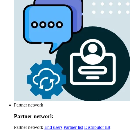
Partner network
Partner network
Partner network
End users
Partner list
Distributor list