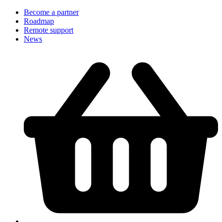
Become a partner
Roadmap
Remote support
News