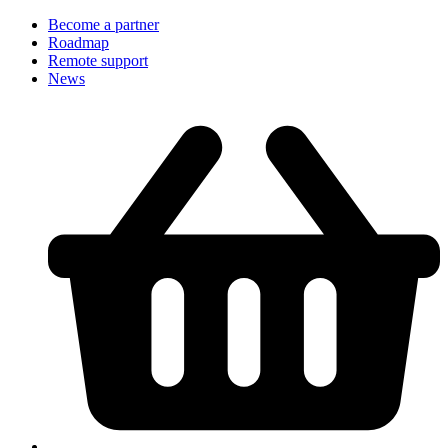
Become a partner
Roadmap
Remote support
News