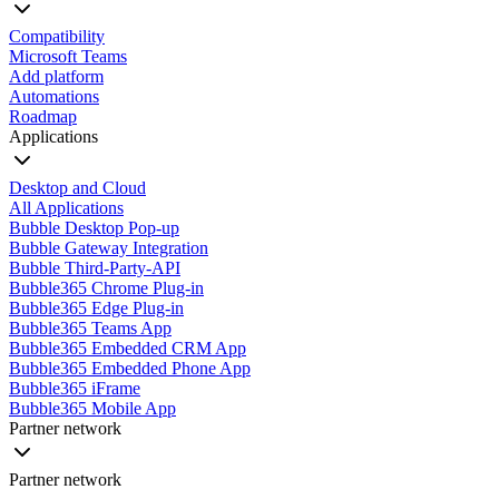
Compatibility
Microsoft Teams
Add platform
Automations
Roadmap
Applications
Desktop and Cloud
All Applications
Bubble Desktop Pop-up
Bubble Gateway Integration
Bubble Third-Party-API
Bubble365 Chrome Plug-in
Bubble365 Edge Plug-in
Bubble365 Teams App
Bubble365 Embedded CRM App
Bubble365 Embedded Phone App
Bubble365 iFrame
Bubble365 Mobile App
Partner network
Partner network