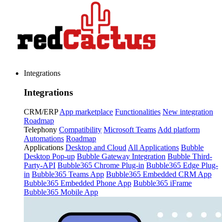
Integrations
Integrations
CRM/ERP
App marketplace
Functionalities
New integration
Roadmap
Telephony
Compatibility
Microsoft Teams
Add platform
Automations
Roadmap
Applications
Desktop and Cloud
All Applications
Bubble
Desktop Pop-up
Bubble Gateway Integration
Bubble Third-
Party-API
Bubble365 Chrome Plug-in
Bubble365 Edge Plug-
in
Bubble365 Teams App
Bubble365 Embedded CRM App
Bubble365 Embedded Phone App
Bubble365 iFrame
Bubble365 Mobile App