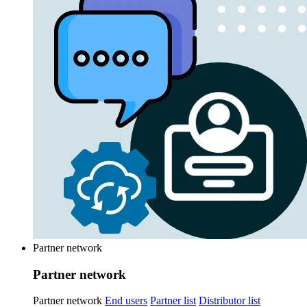
Partner network
Partner network
Partner network
End users
Partner list
Distributor list