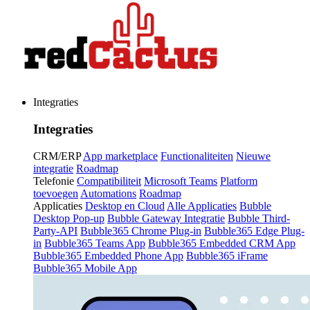
Integraties
Integraties
CRM/ERP
App marketplace
Functionaliteiten
Nieuwe
integratie
Roadmap
Telefonie
Compatibiliteit
Microsoft Teams
Platform
toevoegen
Automations
Roadmap
Applicaties
Desktop en Cloud
Alle Applicaties
Bubble
Desktop Pop-up
Bubble Gateway Integratie
Bubble Third-
Party-API
Bubble365 Chrome Plug-in
Bubble365 Edge Plug-
in
Bubble365 Teams App
Bubble365 Embedded CRM App
Bubble365 Embedded Phone App
Bubble365 iFrame
Bubble365 Mobile App