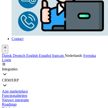
Contact
nl
Dansk
Deutsch
English
Español
français
Nederlands
Svenska
Login
Integraties
CRM/ERP
App marketplace
Functionaliteiten
Nieuwe integratie
Roadmap