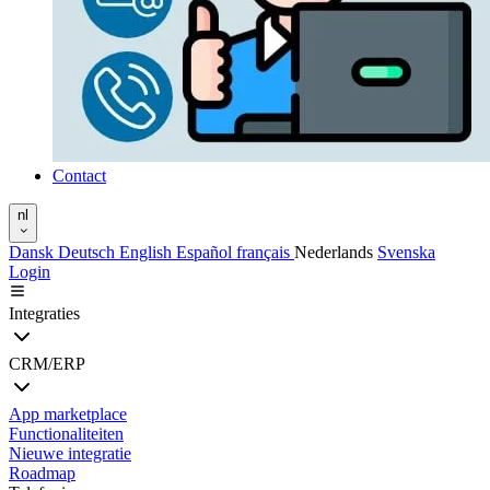
Contact
nl
Dansk
Deutsch
English
Español
français
Nederlands
Svenska
Login
Integraties
CRM/ERP
App marketplace
Functionaliteiten
Nieuwe integratie
Roadmap