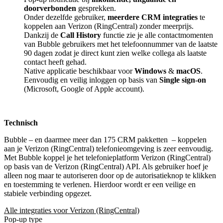
doorverbonden
gesprekken.
Onder dezelfde gebruiker,
meerdere CRM integraties
te
koppelen aan Verizon (RingCentral) zonder meerprijs.
Dankzij de
Call History
functie zie je alle contactmomenten
van Bubble gebruikers met het telefoonnummer van de laatste
90 dagen zodat je direct kunt zien welke collega als laatste
contact heeft gehad.
Native applicatie beschikbaar voor
Windows
&
macOS
.
Eenvoudig en veilig inloggen op basis van
Single sign-on
(Microsoft, Google of Apple account).
Technisch
Bubble – en daarmee meer dan 175 CRM pakketten
– koppelen
aan je Verizon (RingCentral) telefonieomgeving is zeer eenvoudig.
Met Bubble koppel je het telefonieplatform Verizon (RingCentral)
op basis van de Verizon (RingCentral) API. Als gebruiker hoef je
alleen nog maar te autoriseren door op de autorisatieknop te klikken
en toestemming te verlenen. Hierdoor wordt er een veilige en
stabiele verbinding opgezet.
Alle integraties voor Verizon (RingCentral)
Pop-up type