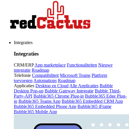
Integraties
Integraties
CRM/ERP
App marketplace
Functionaliteiten
Nieuwe
integratie
Roadmap
Telefonie
Compatibiliteit
Microsoft Teams
Platform
toevoegen
Automations
Roadmap
Applicaties
Desktop en Cloud
Alle Applicaties
Bubble
Desktop Pop-up
Bubble Gateway Integratie
Bubble Third-
Party-API
Bubble365 Chrome Plug-in
Bubble365 Edge Plug-
in
Bubble365 Teams App
Bubble365 Embedded CRM App
Bubble365 Embedded Phone App
Bubble365 iFrame
Bubble365 Mobile App