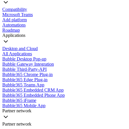
Compatibility
Microsoft Teams
Add platform
Automations
Roadmap
Applications
Desktop and Cloud
All Applications
Bubble Desktop Pop-up
Bubble Gateway Integration
Bubble Third-Party-API
Bubble365 Chrome Plug-in
Bubble365 Edge Plug-in
Bubble365 Teams App
Bubble365 Embedded CRM App
Bubble365 Embedded Phone App
Bubble365 iFrame
Bubble365 Mobile App
Partner network
Partner network