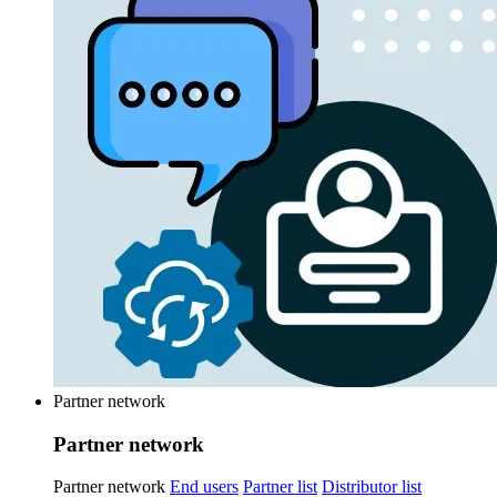
Partner network
Partner network
Partner network
End users
Partner list
Distributor list