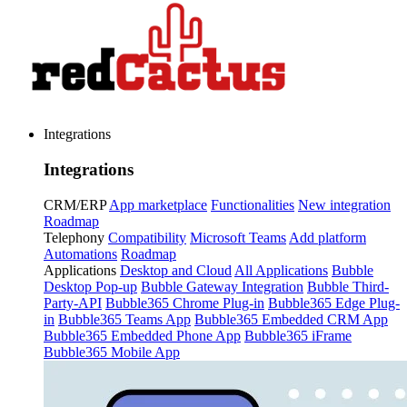
Integrations
Integrations
CRM/ERP
App marketplace
Functionalities
New integration
Roadmap
Telephony
Compatibility
Microsoft Teams
Add platform
Automations
Roadmap
Applications
Desktop and Cloud
All Applications
Bubble
Desktop Pop-up
Bubble Gateway Integration
Bubble Third-
Party-API
Bubble365 Chrome Plug-in
Bubble365 Edge Plug-
in
Bubble365 Teams App
Bubble365 Embedded CRM App
Bubble365 Embedded Phone App
Bubble365 iFrame
Bubble365 Mobile App