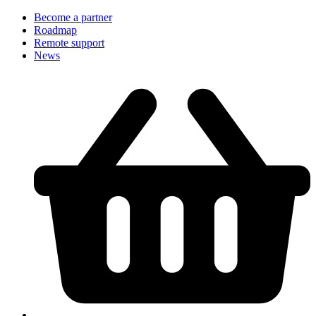
Become a partner
Roadmap
Remote support
News