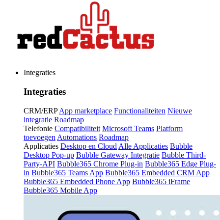
Integraties
Integraties
CRM/ERP
App marketplace
Functionaliteiten
Nieuwe
integratie
Roadmap
Telefonie
Compatibiliteit
Microsoft Teams
Platform
toevoegen
Automations
Roadmap
Applicaties
Desktop en Cloud
Alle Applicaties
Bubble
Desktop Pop-up
Bubble Gateway Integratie
Bubble Third-
Party-API
Bubble365 Chrome Plug-in
Bubble365 Edge Plug-
in
Bubble365 Teams App
Bubble365 Embedded CRM App
Bubble365 Embedded Phone App
Bubble365 iFrame
Bubble365 Mobile App