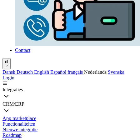
Contact
nl
Dansk
Deutsch
English
Español
français
Nederlands
Svenska
Login
Integraties
CRM/ERP
App marketplace
Functionaliteiten
Nieuwe integratie
Roadmap