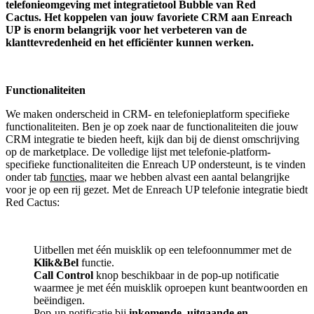
telefonieomgeving met integratietool
Bubble van Red
Cactus.
Het koppelen van jouw favoriete CRM aan
Enreach
UP
is enorm belangrijk voor het verbeteren van de
klanttevredenheid en het efficiënter kunnen werken.
Functionaliteiten
We maken onderscheid in CRM- en telefonieplatform specifieke
functionaliteiten. Ben je op zoek naar de functionaliteiten die jouw
CRM integratie te bieden heeft, kijk dan bij de dienst omschrijving
op de marketplace. De volledige lijst met telefonie-platform-
specifieke functionaliteiten die Enreach UP ondersteunt, is te vinden
onder tab
functies
, maar we hebben alvast een aantal belangrijke
voor je op een rij gezet. Met de Enreach UP telefonie integratie biedt
Red Cactus:
Uitbellen met één muisklik op een telefoonnummer met de
Klik&Bel
functie.
Call Control
knop beschikbaar in de pop-up notificatie
waarmee je met één muisklik oproepen kunt beantwoorden en
beëindigen.
Pop-up notificatie bij
inkomende, uitgaande en