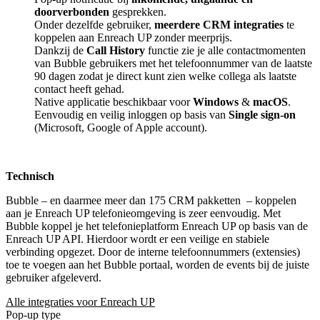
doorverbonden
gesprekken.
Onder dezelfde gebruiker,
meerdere CRM integraties
te
koppelen aan Enreach UP zonder meerprijs.
Dankzij de
Call History
functie zie je alle contactmomenten
van Bubble gebruikers met het telefoonnummer van de laatste
90 dagen zodat je direct kunt zien welke collega als laatste
contact heeft gehad.
Native applicatie beschikbaar voor
Windows
&
macOS
.
Eenvoudig en veilig inloggen op basis van
Single sign-on
(Microsoft, Google of Apple account).
Technisch
Bubble – en daarmee meer dan 175 CRM pakketten
– koppelen
aan je Enreach UP telefonieomgeving is zeer eenvoudig. Met
Bubble koppel je het telefonieplatform Enreach UP op basis van de
Enreach UP API. Hierdoor wordt er een veilige en stabiele
verbinding opgezet. Door de interne telefoonnummers (extensies)
toe te voegen aan het Bubble portaal, worden de events bij de juiste
gebruiker afgeleverd.
Alle integraties voor Enreach UP
Pop-up type