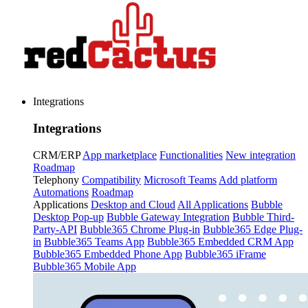
Integrations
Integrations
CRM/ERP
App marketplace
Functionalities
New integration
Roadmap
Telephony
Compatibility
Microsoft Teams
Add platform
Automations
Roadmap
Applications
Desktop and Cloud
All Applications
Bubble
Desktop Pop-up
Bubble Gateway Integration
Bubble Third-
Party-API
Bubble365 Chrome Plug-in
Bubble365 Edge Plug-
in
Bubble365 Teams App
Bubble365 Embedded CRM App
Bubble365 Embedded Phone App
Bubble365 iFrame
Bubble365 Mobile App