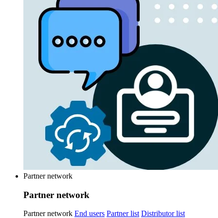
Partner network
Partner network
Partner network
End users
Partner list
Distributor list