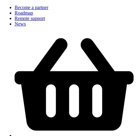
Become a partner
Roadmap
Remote support
News