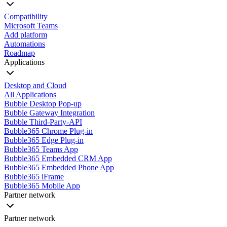
Compatibility
Microsoft Teams
Add platform
Automations
Roadmap
Applications
Desktop and Cloud
All Applications
Bubble Desktop Pop-up
Bubble Gateway Integration
Bubble Third-Party-API
Bubble365 Chrome Plug-in
Bubble365 Edge Plug-in
Bubble365 Teams App
Bubble365 Embedded CRM App
Bubble365 Embedded Phone App
Bubble365 iFrame
Bubble365 Mobile App
Partner network
Partner network