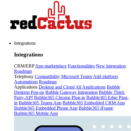
Integrations
Integrations
CRM/ERP
App marketplace
Functionalities
New integration
Roadmap
Telephony
Compatibility
Microsoft Teams
Add platform
Automations
Roadmap
Applications
Desktop and Cloud
All Applications
Bubble
Desktop Pop-up
Bubble Gateway Integration
Bubble Third-
Party-API
Bubble365 Chrome Plug-in
Bubble365 Edge Plug-
in
Bubble365 Teams App
Bubble365 Embedded CRM App
Bubble365 Embedded Phone App
Bubble365 iFrame
Bubble365 Mobile App