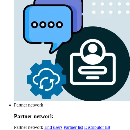
Partner network
Partner network
Partner network
End users
Partner list
Distributor list