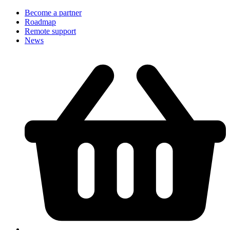
Become a partner
Roadmap
Remote support
News