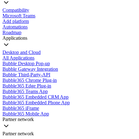
Compatibility
Microsoft Teams
Add platform
Automations
Roadmap
Applications
Desktop and Cloud
All Applications
Bubble Desktop Pop-up
Bubble Gateway Integration
Bubble Third-Party-API
Bubble365 Chrome Plug-in
Bubble365 Edge Plug-in
Bubble365 Teams App
Bubble365 Embedded CRM App
Bubble365 Embedded Phone App
Bubble365 iFrame
Bubble365 Mobile App
Partner network
Partner network