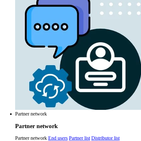
Partner network
Partner network
Partner network
End users
Partner list
Distributor list