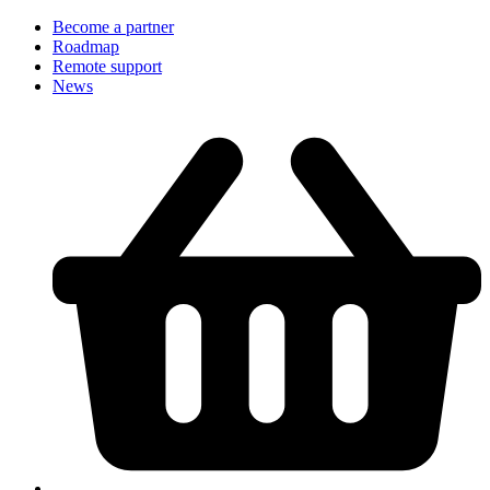
Become a partner
Roadmap
Remote support
News