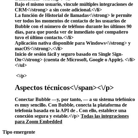
Bajo el mismo usuario, vincule
múltiples integraciones de
CRM<\/strong> a
sin coste adicional.<\/li>
La función de
Historial de llamadas<\/strong> le permite
ver todos los momentos de contacto de los usuarios de
Bubble con el número de teléfono durante los últimos 90
días, para que pueda ver de inmediato qué compañero
tuvo el último contacto.<\/li>
Aplicación nativa disponible para
Windows<\/strong> y
macOS<\/strong>.<\/li>
Inicio de sesión fácil y seguro basado en
Single Sign-
On<\/strong> (cuenta de Microsoft, Google o Apple). <\/li>
<\/ul>
<\/p>
Aspectos técnicos<\/span><\/p>
Conectar Bubble —y, por tanto,
— a su sistema telefónico
es muy sencillo. Con Bubble, conecta la plataforma de
telefonía
basada en la API de
. Con ello, establece una
conexión segura y estable.<\/p>
Todas las integraciones
para Zoom Embedded
Tipo emergente