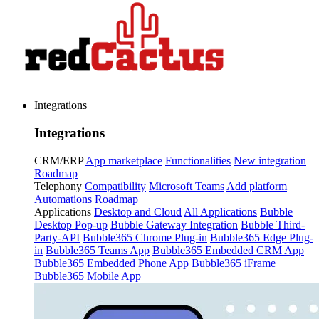
Integrations
Integrations
CRM/ERP
App marketplace
Functionalities
New integration
Roadmap
Telephony
Compatibility
Microsoft Teams
Add platform
Automations
Roadmap
Applications
Desktop and Cloud
All Applications
Bubble
Desktop Pop-up
Bubble Gateway Integration
Bubble Third-
Party-API
Bubble365 Chrome Plug-in
Bubble365 Edge Plug-
in
Bubble365 Teams App
Bubble365 Embedded CRM App
Bubble365 Embedded Phone App
Bubble365 iFrame
Bubble365 Mobile App