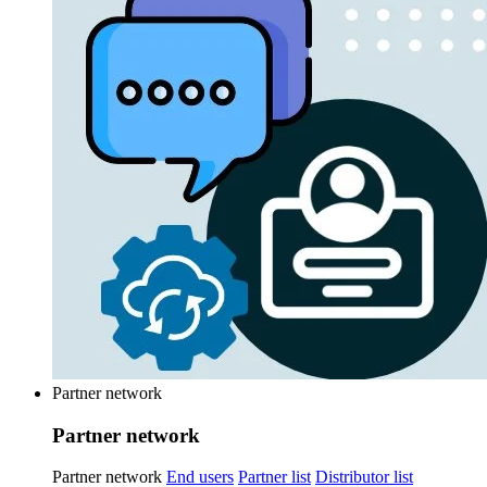
Partner network
Partner network
Partner network
End users
Partner list
Distributor list