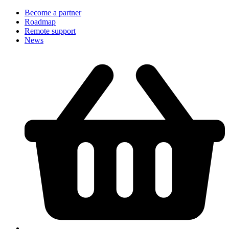
Become a partner
Roadmap
Remote support
News