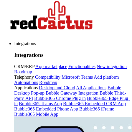
Integrations
Integrations
CRM/ERP
App marketplace
Functionalities
New integration
Roadmap
Telephony
Compatibility
Microsoft Teams
Add platform
Automations
Roadmap
Applications
Desktop and Cloud
All Applications
Bubble
Desktop Pop-up
Bubble Gateway Integration
Bubble Third-
Party-API
Bubble365 Chrome Plug-in
Bubble365 Edge Plug-
in
Bubble365 Teams App
Bubble365 Embedded CRM App
Bubble365 Embedded Phone App
Bubble365 iFrame
Bubble365 Mobile App