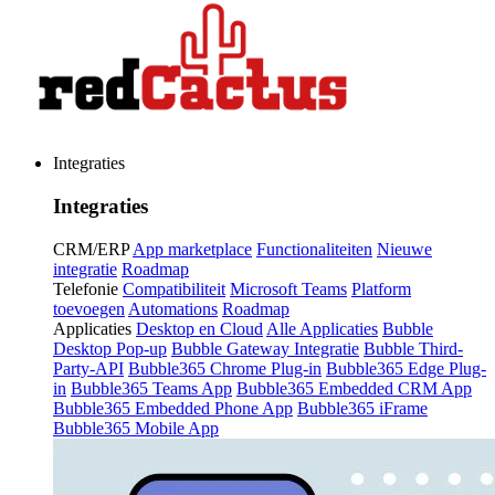
Integraties
Integraties
CRM/ERP
App marketplace
Functionaliteiten
Nieuwe
integratie
Roadmap
Telefonie
Compatibiliteit
Microsoft Teams
Platform
toevoegen
Automations
Roadmap
Applicaties
Desktop en Cloud
Alle Applicaties
Bubble
Desktop Pop-up
Bubble Gateway Integratie
Bubble Third-
Party-API
Bubble365 Chrome Plug-in
Bubble365 Edge Plug-
in
Bubble365 Teams App
Bubble365 Embedded CRM App
Bubble365 Embedded Phone App
Bubble365 iFrame
Bubble365 Mobile App