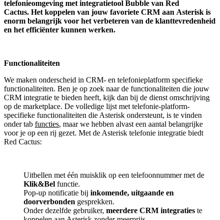
telefonieomgeving met integratietool
Bubble van Red
Cactus.
Het koppelen van jouw favoriete CRM aan
Asterisk
is
enorm belangrijk voor het verbeteren van de klanttevredenheid
en het efficiënter kunnen werken.
Functionaliteiten
We maken onderscheid in CRM- en telefonieplatform specifieke
functionaliteiten. Ben je op zoek naar de functionaliteiten die jouw
CRM integratie te bieden heeft, kijk dan bij de dienst omschrijving
op de marketplace. De volledige lijst met telefonie-platform-
specifieke functionaliteiten die Asterisk ondersteunt, is te vinden
onder tab
functies
, maar we hebben alvast een aantal belangrijke
voor je op een rij gezet. Met de Asterisk telefonie integratie biedt
Red Cactus:
Uitbellen met één muisklik op een telefoonnummer met de
Klik&Bel
functie.
Pop-up notificatie bij
inkomende, uitgaande en
doorverbonden
gesprekken.
Onder dezelfde gebruiker,
meerdere CRM integraties
te
koppelen aan Asterisk zonder meerprijs.