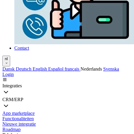
Contact
nl
Dansk
Deutsch
English
Español
français
Nederlands
Svenska
Login
Integraties
CRM/ERP
App marketplace
Functionaliteiten
Nieuwe integratie
Roadmap