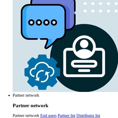
Partner network
Partner network
Partner network
End users
Partner list
Distributor list