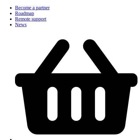
Become a partner
Roadmap
Remote support
News