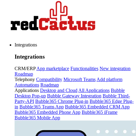
Integrations
Integrations
CRM/ERP
App marketplace
Functionalities
New integration
Roadmap
Telephony
Compatibility
Microsoft Teams
Add platform
Automations
Roadmap
Applications
Desktop and Cloud
All Applications
Bubble
Desktop Pop-up
Bubble Gateway Integration
Bubble Third-
Party-API
Bubble365 Chrome Plug-in
Bubble365 Edge Plug-
in
Bubble365 Teams App
Bubble365 Embedded CRM App
Bubble365 Embedded Phone App
Bubble365 iFrame
Bubble365 Mobile App