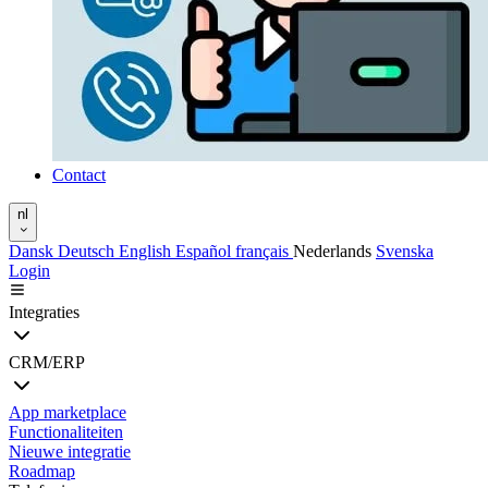
Contact
nl
Dansk
Deutsch
English
Español
français
Nederlands
Svenska
Login
Integraties
CRM/ERP
App marketplace
Functionaliteiten
Nieuwe integratie
Roadmap