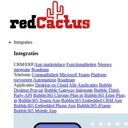
Integraties
Integraties
CRM/ERP
App marketplace
Functionaliteiten
Nieuwe
integratie
Roadmap
Telefonie
Compatibiliteit
Microsoft Teams
Platform
toevoegen
Automations
Roadmap
Applicaties
Desktop en Cloud
Alle Applicaties
Bubble
Desktop Pop-up
Bubble Gateway Integratie
Bubble Third-
Party-API
Bubble365 Chrome Plug-in
Bubble365 Edge Plug-
in
Bubble365 Teams App
Bubble365 Embedded CRM App
Bubble365 Embedded Phone App
Bubble365 iFrame
Bubble365 Mobile App