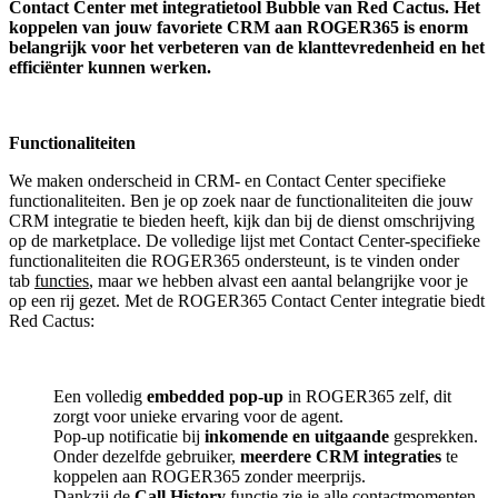
Contact Center met integratietool
Bubble van Red Cactus.
Het
koppelen van jouw favoriete CRM aan
ROGER365
is enorm
belangrijk voor het verbeteren van de klanttevredenheid en het
efficiënter kunnen werken.
Functionaliteiten
We maken onderscheid in CRM- en Contact Center specifieke
functionaliteiten. Ben je op zoek naar de functionaliteiten die jouw
CRM integratie te bieden heeft, kijk dan bij de dienst omschrijving
op de marketplace. De volledige lijst met Contact Center-specifieke
functionaliteiten die ROGER365 ondersteunt, is te vinden onder
tab
functies
, maar we hebben alvast een aantal belangrijke voor je
op een rij gezet. Met de ROGER365 Contact Center integratie biedt
Red Cactus:
Een volledig
embedded pop-up
in ROGER365 zelf, dit
zorgt voor unieke ervaring voor de agent.
Pop-up notificatie bij
inkomende en uitgaande
gesprekken.
Onder dezelfde gebruiker,
meerdere CRM integraties
te
koppelen aan ROGER365 zonder meerprijs.
Dankzij de
Call History
functie zie je alle contactmomenten