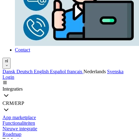
Contact
nl
Dansk
Deutsch
English
Español
français
Nederlands
Svenska
Login
Integraties
CRM/ERP
App marketplace
Functionaliteiten
Nieuwe integratie
Roadmap