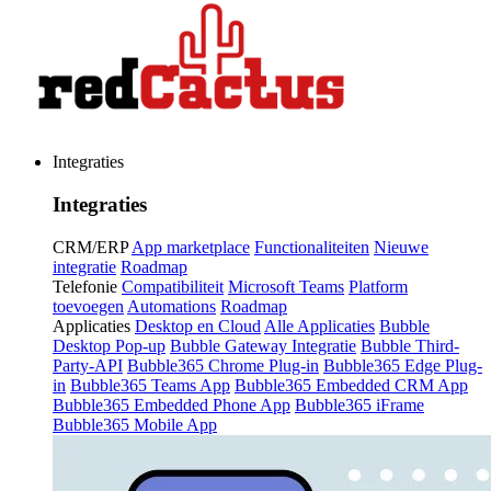
Integraties
Integraties
CRM/ERP
App marketplace
Functionaliteiten
Nieuwe
integratie
Roadmap
Telefonie
Compatibiliteit
Microsoft Teams
Platform
toevoegen
Automations
Roadmap
Applicaties
Desktop en Cloud
Alle Applicaties
Bubble
Desktop Pop-up
Bubble Gateway Integratie
Bubble Third-
Party-API
Bubble365 Chrome Plug-in
Bubble365 Edge Plug-
in
Bubble365 Teams App
Bubble365 Embedded CRM App
Bubble365 Embedded Phone App
Bubble365 iFrame
Bubble365 Mobile App