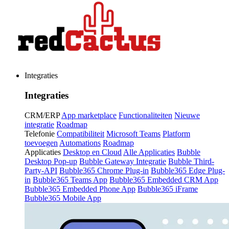
Integraties
Integraties
CRM/ERP
App marketplace
Functionaliteiten
Nieuwe
integratie
Roadmap
Telefonie
Compatibiliteit
Microsoft Teams
Platform
toevoegen
Automations
Roadmap
Applicaties
Desktop en Cloud
Alle Applicaties
Bubble
Desktop Pop-up
Bubble Gateway Integratie
Bubble Third-
Party-API
Bubble365 Chrome Plug-in
Bubble365 Edge Plug-
in
Bubble365 Teams App
Bubble365 Embedded CRM App
Bubble365 Embedded Phone App
Bubble365 iFrame
Bubble365 Mobile App