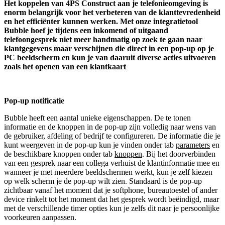
Het koppelen van 4PS Construct aan je telefonieomgeving is
enorm belangrijk voor het verbeteren van de klanttevredenheid
en het efficiënter kunnen werken. Met onze integratietool
Bubble hoef je tijdens een inkomend of uitgaand
telefoongesprek niet meer handmatig op zoek te gaan naar
klantgegevens maar verschijnen die direct in een pop-up op je
PC beeldscherm en kun je van daaruit diverse acties uitvoeren
zoals het openen van een klantkaart
.
Pop-up notificatie
Bubble heeft een aantal unieke eigenschappen. De te tonen
informatie en de knoppen in de pop-up zijn volledig naar wens van
de gebruiker, afdeling of bedrijf te configureren. De informatie die je
kunt weergeven in de pop-up kun je vinden onder tab
parameters
en
de beschikbare knoppen onder tab
knoppen
. Bij het doorverbinden
van een gesprek naar een collega verhuist de klantinformatie mee en
wanneer je met meerdere beeldschermen werkt, kun je zelf kiezen
op welk scherm je de pop-up wilt zien. Standaard is de pop-up
zichtbaar vanaf het moment dat je softphone, bureautoestel of ander
device rinkelt tot het moment dat het gesprek wordt beëindigd, maar
met de verschillende timer opties kun je zelfs dit naar je persoonlijke
voorkeuren aanpassen.