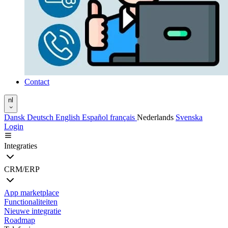
Contact
nl
Dansk
Deutsch
English
Español
français
Nederlands
Svenska
Login
Integraties
CRM/ERP
App marketplace
Functionaliteiten
Nieuwe integratie
Roadmap