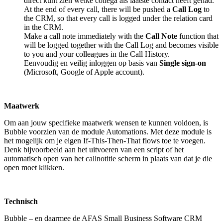
direct kunt zien welke collega als laatste contact heeft gehad.
At the end of every call, there will be pushed a
Call Log
to
the CRM, so that every call is logged under the relation card
in the CRM.
Make a call note immediately with the
Call Note
function that
will be logged together with the Call Log and becomes visible
to you and your colleagues in the Call History.
Eenvoudig en veilig inloggen op basis van
Single sign-on
(Microsoft, Google of Apple account).
Maatwerk
Om aan jouw specifieke maatwerk wensen te kunnen voldoen, is
Bubble voorzien van de module Automations. Met deze module is
het mogelijk om je eigen If-This-Then-That flows toe te voegen.
Denk bijvoorbeeld aan het uitvoeren van een script of het
automatisch open van het callnotitie scherm in plaats van dat je die
open moet klikken.
Technisch
Bubble – en daarmee de AFAS Small Business Software CRM