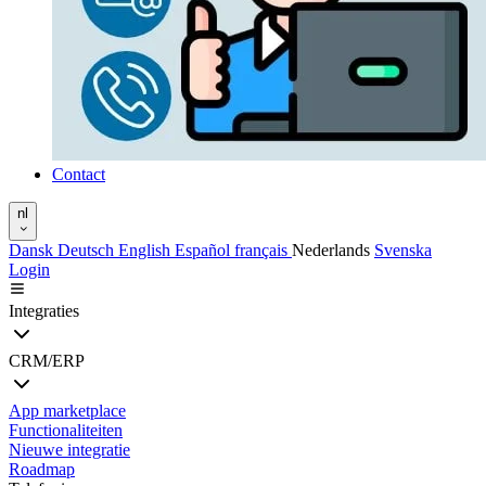
Contact
nl
Dansk
Deutsch
English
Español
français
Nederlands
Svenska
Login
Integraties
CRM/ERP
App marketplace
Functionaliteiten
Nieuwe integratie
Roadmap