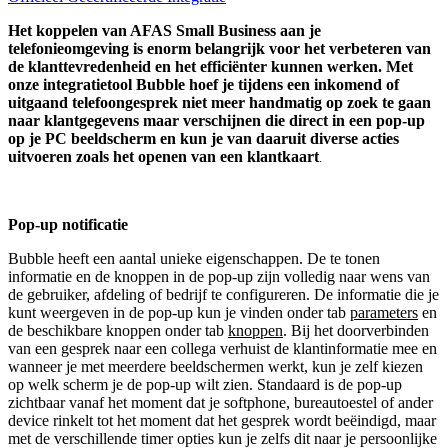
Het koppelen van AFAS Small Business aan je
telefonieomgeving is enorm belangrijk voor het verbeteren van
de klanttevredenheid en het efficiënter kunnen werken. Met
onze integratietool Bubble hoef je tijdens een inkomend of
uitgaand telefoongesprek niet meer handmatig op zoek te gaan
naar klantgegevens maar verschijnen die direct in een pop-up
op je PC beeldscherm en kun je van daaruit diverse acties
uitvoeren zoals het openen van een klantkaart
.
Pop-up notificatie
Bubble heeft een aantal unieke eigenschappen. De te tonen
informatie en de knoppen in de pop-up zijn volledig naar wens van
de gebruiker, afdeling of bedrijf te configureren. De informatie die je
kunt weergeven in de pop-up kun je vinden onder tab
parameters
en
de beschikbare knoppen onder tab
knoppen
. Bij het doorverbinden
van een gesprek naar een collega verhuist de klantinformatie mee en
wanneer je met meerdere beeldschermen werkt, kun je zelf kiezen
op welk scherm je de pop-up wilt zien. Standaard is de pop-up
zichtbaar vanaf het moment dat je softphone, bureautoestel of ander
device rinkelt tot het moment dat het gesprek wordt beëindigd, maar
met de verschillende timer opties kun je zelfs dit naar je persoonlijke