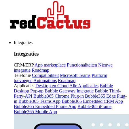
Integraties
Integraties
CRM/ERP
App marketplace
Functionaliteiten
Nieuwe
integratie
Roadmap
Telefonie
Compatibiliteit
Microsoft Teams
Platform
toevoegen
Automations
Roadmap
Applicaties
Desktop en Cloud
Alle Applicaties
Bubble
Desktop Pop-up
Bubble Gateway Integratie
Bubble Third-
Party-API
Bubble365 Chrome Plug-in
Bubble365 Edge Plug-
in
Bubble365 Teams App
Bubble365 Embedded CRM App
Bubble365 Embedded Phone App
Bubble365 iFrame
Bubble365 Mobile App