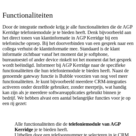
Functionaliteiten
Door de integratie methode krijg je alle functionaliteiten die de AGP
Kerridge telefoniemodule je te bieden heeft. Denk bijvoorbeeld aan
het direct tonen van klantinformatie in AGP Kerridge bij een
telefonische oproep. Bij het doorverbinden van een gesprek naar een
collega verhuist de klantinformatie mee. Standaard is de klant
informatie zichtbaar vanaf het moment dat je softphone,
bureautoestel of ander device rinkelt tot het moment dat het gesprek
wordt beëindigd. Informeer bij AGP Kerridge naar de specifieke
functionaliteiten die hun telefoniemodule te bieden heeft. Naast de
genoemde gateway functie is Bubble voorzien van nog veel meer
functionaliteiten. Je kunt bijvoorbeeld meerdere CRM-integraties
activeren onder dezelfde gebruiker, zonder meerprijs, wat handig
kan zijn als je meerdere softwareapplicaties gebruikt binnen je
bedrijf. We hebben alvast een aantal belangrijke functies voor je op
een rij gezet:
Alle functionaliteiten die de
telefoniemodule van AGP
Kerridge
je te bieden heeft.
Uitbellen door een telefoonnummer te selecteren in je CRM