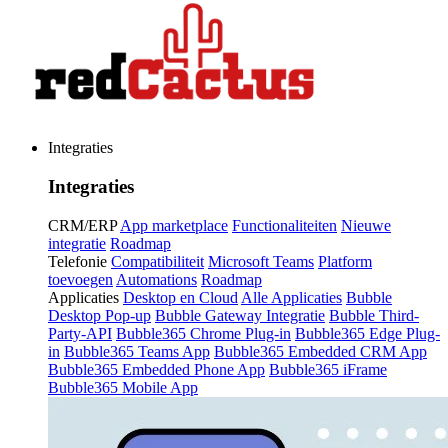
Integraties
Integraties
CRM/ERP
App marketplace
Functionaliteiten
Nieuwe
integratie
Roadmap
Telefonie
Compatibiliteit
Microsoft Teams
Platform
toevoegen
Automations
Roadmap
Applicaties
Desktop en Cloud
Alle Applicaties
Bubble
Desktop Pop-up
Bubble Gateway Integratie
Bubble Third-
Party-API
Bubble365 Chrome Plug-in
Bubble365 Edge Plug-
in
Bubble365 Teams App
Bubble365 Embedded CRM App
Bubble365 Embedded Phone App
Bubble365 iFrame
Bubble365 Mobile App