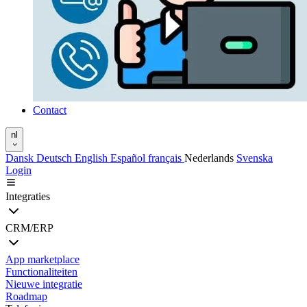
Contact
nl
Dansk
Deutsch
English
Español
français
Nederlands
Svenska
Login
Integraties
CRM/ERP
App marketplace
Functionaliteiten
Nieuwe integratie
Roadmap