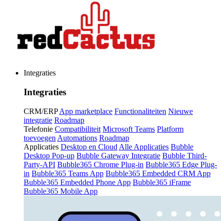
Integraties
Integraties
CRM/ERP
App marketplace
Functionaliteiten
Nieuwe
integratie
Roadmap
Telefonie
Compatibiliteit
Microsoft Teams
Platform
toevoegen
Automations
Roadmap
Applicaties
Desktop en Cloud
Alle Applicaties
Bubble
Desktop Pop-up
Bubble Gateway Integratie
Bubble Third-
Party-API
Bubble365 Chrome Plug-in
Bubble365 Edge Plug-
in
Bubble365 Teams App
Bubble365 Embedded CRM App
Bubble365 Embedded Phone App
Bubble365 iFrame
Bubble365 Mobile App