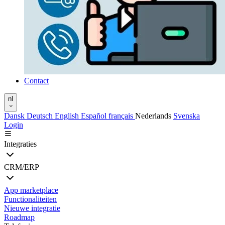
Contact
nl
Dansk
Deutsch
English
Español
français
Nederlands
Svenska
Login
Integraties
CRM/ERP
App marketplace
Functionaliteiten
Nieuwe integratie
Roadmap