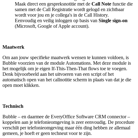
Maak direct een gespreksnotitie met de
Call Note
functie die
samen met de Call Registratie wordt gelogd en zichtbaar
wordt voor jou en je collega's in de Call History.
Eenvoudig en veilig inloggen op basis van
Single sign-on
(Microsoft, Google of Apple account).
Maatwerk
Om aan jouw specifieke maatwerk wensen te kunnen voldoen, is
Bubble voorzien van de module Automations. Met deze module is
het mogelijk om je eigen If-This-Then-That flows toe te voegen.
Denk bijvoorbeeld aan het uitvoeren van een script of het
automatisch open van het callnotitie scherm in plaats van dat je die
open moet klikken.
Technisch
Bubble – en daarmee de EveryOffice Software CRM connector –
koppelen aan je telefonieomgeving is zeer eenvoudig. De procedure
verschilt per telefonieomgeving maar één ding hebben ze allemaal
gemeen, je hoeft er geen techneut voor te zijn.