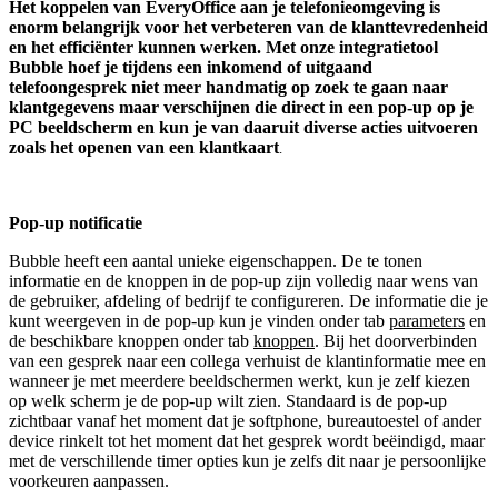
Het koppelen van EveryOffice aan je telefonieomgeving is
enorm belangrijk voor het verbeteren van de klanttevredenheid
en het efficiënter kunnen werken. Met onze integratietool
Bubble hoef je tijdens een inkomend of uitgaand
telefoongesprek niet meer handmatig op zoek te gaan naar
klantgegevens maar verschijnen die direct in een pop-up op je
PC beeldscherm en kun je van daaruit diverse acties uitvoeren
zoals het openen van een klantkaart
.
Pop-up notificatie
Bubble heeft een aantal unieke eigenschappen. De te tonen
informatie en de knoppen in de pop-up zijn volledig naar wens van
de gebruiker, afdeling of bedrijf te configureren. De informatie die je
kunt weergeven in de pop-up kun je vinden onder tab
parameters
en
de beschikbare knoppen onder tab
knoppen
. Bij het doorverbinden
van een gesprek naar een collega verhuist de klantinformatie mee en
wanneer je met meerdere beeldschermen werkt, kun je zelf kiezen
op welk scherm je de pop-up wilt zien. Standaard is de pop-up
zichtbaar vanaf het moment dat je softphone, bureautoestel of ander
device rinkelt tot het moment dat het gesprek wordt beëindigd, maar
met de verschillende timer opties kun je zelfs dit naar je persoonlijke
voorkeuren aanpassen.