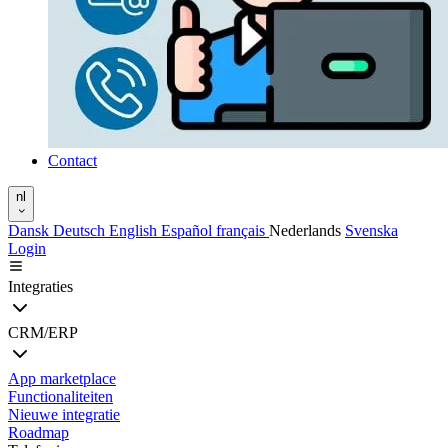
Contact
nl
Dansk
Deutsch
English
Español
français
Nederlands
Svenska
Login
Integraties
CRM/ERP
App marketplace
Functionaliteiten
Nieuwe integratie
Roadmap