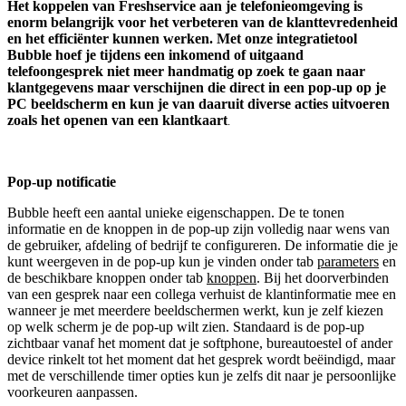
Het koppelen van Freshservice aan je telefonieomgeving is
enorm belangrijk voor het verbeteren van de klanttevredenheid
en het efficiënter kunnen werken. Met onze integratietool
Bubble hoef je tijdens een inkomend of uitgaand
telefoongesprek niet meer handmatig op zoek te gaan naar
klantgegevens maar verschijnen die direct in een pop-up op je
PC beeldscherm en kun je van daaruit diverse acties uitvoeren
zoals het openen van een klantkaart
.
Pop-up notificatie
Bubble heeft een aantal unieke eigenschappen. De te tonen
informatie en de knoppen in de pop-up zijn volledig naar wens van
de gebruiker, afdeling of bedrijf te configureren. De informatie die je
kunt weergeven in de pop-up kun je vinden onder tab
parameters
en
de beschikbare knoppen onder tab
knoppen
. Bij het doorverbinden
van een gesprek naar een collega verhuist de klantinformatie mee en
wanneer je met meerdere beeldschermen werkt, kun je zelf kiezen
op welk scherm je de pop-up wilt zien. Standaard is de pop-up
zichtbaar vanaf het moment dat je softphone, bureautoestel of ander
device rinkelt tot het moment dat het gesprek wordt beëindigd, maar
met de verschillende timer opties kun je zelfs dit naar je persoonlijke
voorkeuren aanpassen.