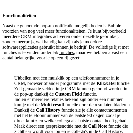
Functionaliteiten
Naast de genoemde pop-up notificatie mogelijkheden is Bubble
voorzien van nog veel meer functionaliteiten. Je kunt bijvoorbeeld
meerdere CRM-integraties activeren onder dezelfde gebruiker,
zonder meerprijs, wat handig kan zijn als je meerdere
softwareapplicaties gebruikt binnen je bedrijf. De volledige lijst met
functies is te vinden onder tab
functies
, maar we hebben alvast een
aantal belangrijke voor je op een rij gezet:
Uitbellen met één muisklik op een telefoonnummer in je
CRM, browser of ander programma met de
Klik&Bel
functie.
Zelf gemaakte velden in je CRM kunnen getoond worden in
de pop-up dankzij de
Custom Field
functie.
Indien er meerdere relaties bekend zijn onder één nummer
kun je met de
Multi result
functie door de resultaten bladeren
Dankzij de
Call History
functie zie je alle contactmomenten
met het telefoonnummer van de laatste 90 dagen zodat je
direct kunt zien welke collega als laatste contact heeft gehad.
Maak direct een gespreksnotitie met de
Call Note
functie die
zichtbaar wordt voor jou en je collega's in de Call History.