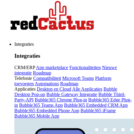
Integraties
Integraties
CRM/ERP
App marketplace
Functionaliteiten
Nieuwe
integratie
Roadmap
Telefonie
Compatibiliteit
Microsoft Teams
Platform
toevoegen
Automations
Roadmap
Applicaties
Desktop en Cloud
Alle Applicaties
Bubble
Desktop Pop-up
Bubble Gateway Integratie
Bubble Third-
Party-API
Bubble365 Chrome Plug-in
Bubble365 Edge Plug-
in
Bubble365 Teams App
Bubble365 Embedded CRM App
Bubble365 Embedded Phone App
Bubble365 iFrame
Bubble365 Mobile App