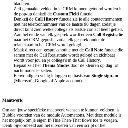
bladeren.
Zelf gemaakte velden in je CRM kunnen getoond worden in
de pop-up dankzij de
Custom Field
functie.
Dankzij de
Call History
functie zie je alle contactmomenten
met het telefoonnummer van de laatste 90 dagen zodat je
direct kunt zien welke collega als laatste contact heeft gehad.
Aan het einde van elk gesprek wordt er een
Call Registratie
naar het CRM gepusht, zodat elk gesprek onder de
relatiekaart in het CRM wordt gelogd.
Maak direct een gespreksnotitie met de
Call Note
functie die
samen met de Call Registratie wordt gelogd en zichtbaar
wordt voor jou en je collega's in de Call History.
Bepaal zelf het
Thema Modes
door de kleuren op dag- of
nachtmodes te zetten.
Eenvoudig en veilig inloggen op basis van
Single sign-on
(Microsoft, Google of Apple account).
Maatwerk
Om aan jouw specifieke maatwerk wensen te kunnen voldoen, is
Bubble voorzien van de module Automations. Met deze module is
het mogelijk om je eigen If-This-Then-That flows toe te voegen.
Denk bijvoorbeeld aan het uitvoeren van een script of het