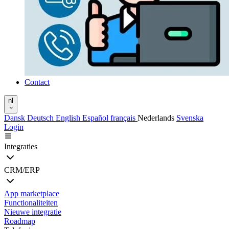
Contact
nl
Dansk
Deutsch
English
Español
français
Nederlands
Svenska
Login
Integraties
CRM/ERP
App marketplace
Functionaliteiten
Nieuwe integratie
Roadmap