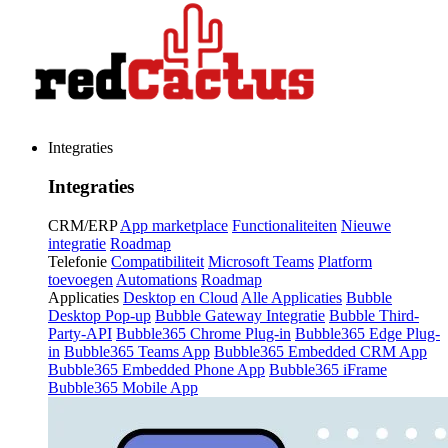
Integraties
Integraties
CRM/ERP
App marketplace
Functionaliteiten
Nieuwe
integratie
Roadmap
Telefonie
Compatibiliteit
Microsoft Teams
Platform
toevoegen
Automations
Roadmap
Applicaties
Desktop en Cloud
Alle Applicaties
Bubble
Desktop Pop-up
Bubble Gateway Integratie
Bubble Third-
Party-API
Bubble365 Chrome Plug-in
Bubble365 Edge Plug-
in
Bubble365 Teams App
Bubble365 Embedded CRM App
Bubble365 Embedded Phone App
Bubble365 iFrame
Bubble365 Mobile App