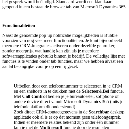
het gesprek wordt beëindigd. Standaard wordt een klantkaart
geopend in een bestaande browser tab van Microsoft Dynamics 365
Functionaliteiten
Naast de genoemde pop-up notificatie mogelijkheden is Bubble
voorzien van nog veel meer functionaliteiten. Je kunt bijvoorbeeld
meerdere CRM-integraties activeren onder dezelfde gebruiker,
zonder meerprijs, wat handig kan zijn als je meerdere
softwareapplicaties gebruikt binnen je bedrijf. De volledige lijst met
functies is te vinden onder tab
functies
, maar we hebben alvast een
aantal belangrijke voor je op een rij gezet:
Uitbellen door een telefoonnummer te selecteren in je CRM
en een sneltoets in te drukken met de
Selecteer&Bel
functie.
Met
Call Control
bedien je je bureautoestel, softphone of
andere device direct vanuit Microsoft Dynamics 365 (mits je
telefonieplatform dit ondersteund)
Zoek direct CRM-contactgegevens in de
Searchbar
desktop
applicatie ook al is er op dat moment geen telefoongesprek.
Indien er meerdere relaties bekend zijn onder één nummer
kun je met de
Multi result
functie door de resultaten