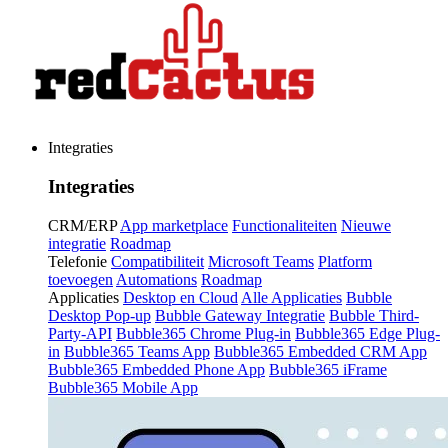
Integraties
Integraties
CRM/ERP
App marketplace
Functionaliteiten
Nieuwe
integratie
Roadmap
Telefonie
Compatibiliteit
Microsoft Teams
Platform
toevoegen
Automations
Roadmap
Applicaties
Desktop en Cloud
Alle Applicaties
Bubble
Desktop Pop-up
Bubble Gateway Integratie
Bubble Third-
Party-API
Bubble365 Chrome Plug-in
Bubble365 Edge Plug-
in
Bubble365 Teams App
Bubble365 Embedded CRM App
Bubble365 Embedded Phone App
Bubble365 iFrame
Bubble365 Mobile App