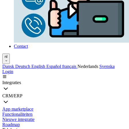
Contact
nl
Dansk
Deutsch
English
Español
français
Nederlands
Svenska
Login
Integraties
CRM/ERP
App marketplace
Functionaliteiten
Nieuwe integratie
Roadmap