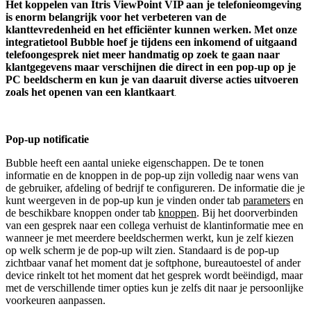
Het koppelen van
Itris ViewPoint VIP
aan je telefonieomgeving
is enorm belangrijk voor het verbeteren van de
klanttevredenheid en het efficiënter kunnen werken. Met onze
integratietool Bubble hoef je tijdens een inkomend of uitgaand
telefoongesprek niet meer handmatig op zoek te gaan naar
klantgegevens maar verschijnen die direct in een pop-up op je
PC beeldscherm en kun je van daaruit diverse acties uitvoeren
zoals het openen van een klantkaart
.
Pop-up notificatie
Bubble heeft een aantal unieke eigenschappen. De te tonen
informatie en de knoppen in de pop-up zijn volledig naar wens van
de gebruiker, afdeling of bedrijf te configureren. De informatie die je
kunt weergeven in de pop-up kun je vinden onder tab
parameters
en
de beschikbare knoppen onder tab
knoppen
. Bij het doorverbinden
van een gesprek naar een collega verhuist de klantinformatie mee en
wanneer je met meerdere beeldschermen werkt, kun je zelf kiezen
op welk scherm je de pop-up wilt zien. Standaard is de pop-up
zichtbaar vanaf het moment dat je softphone, bureautoestel of ander
device rinkelt tot het moment dat het gesprek wordt beëindigd, maar
met de verschillende timer opties kun je zelfs dit naar je persoonlijke
voorkeuren aanpassen.