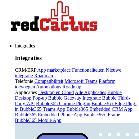
Integraties
Integraties
CRM/ERP
App marketplace
Functionaliteiten
Nieuwe
integratie
Roadmap
Telefonie
Compatibiliteit
Microsoft Teams
Platform
toevoegen
Automations
Roadmap
Applicaties
Desktop en Cloud
Alle Applicaties
Bubble
Desktop Pop-up
Bubble Gateway Integratie
Bubble Third-
Party-API
Bubble365 Chrome Plug-in
Bubble365 Edge Plug-
in
Bubble365 Teams App
Bubble365 Embedded CRM App
Bubble365 Embedded Phone App
Bubble365 iFrame
Bubble365 Mobile App