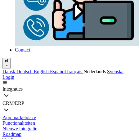
Contact
nl
Dansk
Deutsch
English
Español
français
Nederlands
Svenska
Login
Integraties
CRM/ERP
App marketplace
Functionaliteiten
Nieuwe integratie
Roadmap