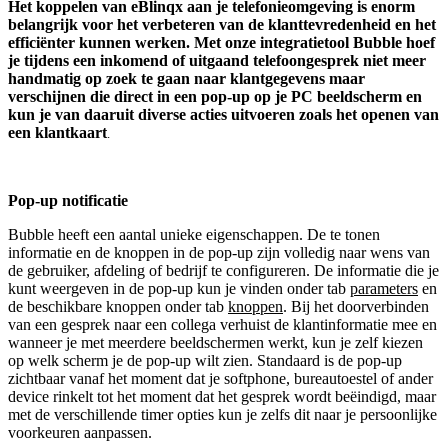
Het koppelen van eBlinqx aan je telefonieomgeving is enorm
belangrijk voor het verbeteren van de klanttevredenheid en het
efficiënter kunnen werken. Met onze integratietool Bubble hoef
je tijdens een inkomend of uitgaand telefoongesprek niet meer
handmatig op zoek te gaan naar klantgegevens maar
verschijnen die direct in een pop-up op je PC beeldscherm en
kun je van daaruit diverse acties uitvoeren zoals het openen van
een klantkaart
.
Pop-up notificatie
Bubble heeft een aantal unieke eigenschappen. De te tonen
informatie en de knoppen in de pop-up zijn volledig naar wens van
de gebruiker, afdeling of bedrijf te configureren. De informatie die je
kunt weergeven in de pop-up kun je vinden onder tab
parameters
en
de beschikbare knoppen onder tab
knoppen
. Bij het doorverbinden
van een gesprek naar een collega verhuist de klantinformatie mee en
wanneer je met meerdere beeldschermen werkt, kun je zelf kiezen
op welk scherm je de pop-up wilt zien. Standaard is de pop-up
zichtbaar vanaf het moment dat je softphone, bureautoestel of ander
device rinkelt tot het moment dat het gesprek wordt beëindigd, maar
met de verschillende timer opties kun je zelfs dit naar je persoonlijke
voorkeuren aanpassen.