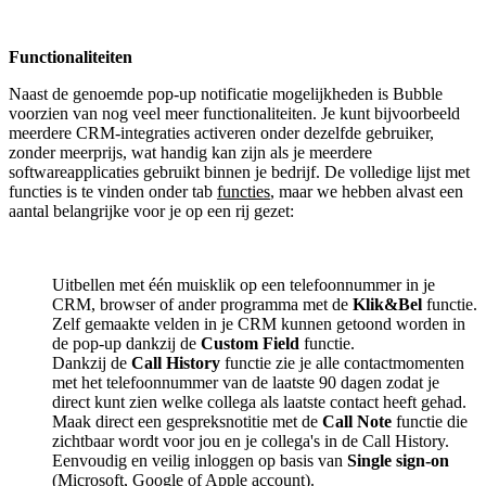
Functionaliteiten
Naast de genoemde pop-up notificatie mogelijkheden is Bubble
voorzien van nog veel meer functionaliteiten. Je kunt bijvoorbeeld
meerdere CRM-integraties activeren onder dezelfde gebruiker,
zonder meerprijs, wat handig kan zijn als je meerdere
softwareapplicaties gebruikt binnen je bedrijf. De volledige lijst met
functies is te vinden onder tab
functies
, maar we hebben alvast een
aantal belangrijke voor je op een rij gezet:
Uitbellen met één muisklik op een telefoonnummer in je
CRM, browser of ander programma met de
Klik&Bel
functie.
Zelf gemaakte velden in je CRM kunnen getoond worden in
de pop-up dankzij de
Custom Field
functie.
Dankzij de
Call History
functie zie je alle contactmomenten
met het telefoonnummer van de laatste 90 dagen zodat je
direct kunt zien welke collega als laatste contact heeft gehad.
Maak direct een gespreksnotitie met de
Call Note
functie die
zichtbaar wordt voor jou en je collega's in de Call History.
Eenvoudig en veilig inloggen op basis van
Single sign-on
(Microsoft, Google of Apple account).