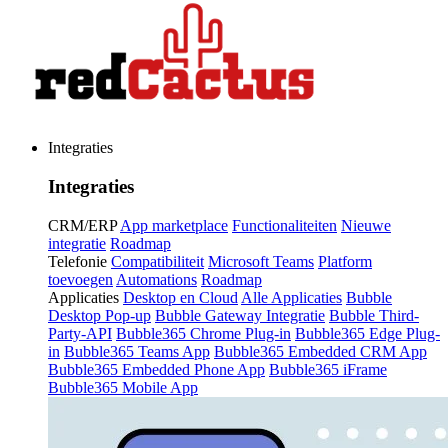
Integraties
Integraties
CRM/ERP
App marketplace
Functionaliteiten
Nieuwe
integratie
Roadmap
Telefonie
Compatibiliteit
Microsoft Teams
Platform
toevoegen
Automations
Roadmap
Applicaties
Desktop en Cloud
Alle Applicaties
Bubble
Desktop Pop-up
Bubble Gateway Integratie
Bubble Third-
Party-API
Bubble365 Chrome Plug-in
Bubble365 Edge Plug-
in
Bubble365 Teams App
Bubble365 Embedded CRM App
Bubble365 Embedded Phone App
Bubble365 iFrame
Bubble365 Mobile App