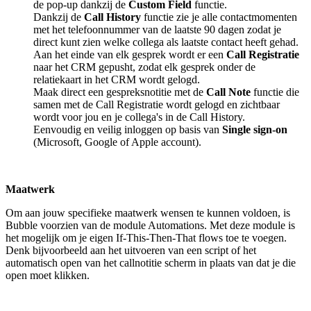
de pop-up dankzij de
Custom Field
functie.
Dankzij de
Call History
functie zie je alle contactmomenten
met het telefoonnummer van de laatste 90 dagen zodat je
direct kunt zien welke collega als laatste contact heeft gehad.
Aan het einde van elk gesprek wordt er een
Call Registratie
naar het CRM gepusht, zodat elk gesprek onder de
relatiekaart in het CRM wordt gelogd.
Maak direct een gespreksnotitie met de
Call Note
functie die
samen met de Call Registratie wordt gelogd en zichtbaar
wordt voor jou en je collega's in de Call History.
Eenvoudig en veilig inloggen op basis van
Single sign-on
(Microsoft, Google of Apple account).
Maatwerk
Om aan jouw specifieke maatwerk wensen te kunnen voldoen, is
Bubble voorzien van de module Automations. Met deze module is
het mogelijk om je eigen If-This-Then-That flows toe te voegen.
Denk bijvoorbeeld aan het uitvoeren van een script of het
automatisch open van het callnotitie scherm in plaats van dat je die
open moet klikken.