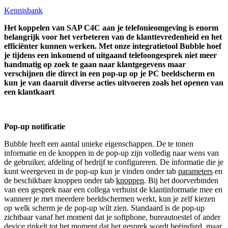
Kennisbank
Het koppelen van SAP C4C aan je telefonieomgeving is enorm
belangrijk voor het verbeteren van de klanttevredenheid en het
efficiënter kunnen werken. Met onze integratietool Bubble hoef
je tijdens een inkomend of uitgaand telefoongesprek niet meer
handmatig op zoek te gaan naar klantgegevens maar
verschijnen die direct in een pop-up op je PC beeldscherm en
kun je van daaruit diverse acties uitvoeren zoals het openen van
een klantkaart
.
Pop-up notificatie
Bubble heeft een aantal unieke eigenschappen. De te tonen
informatie en de knoppen in de pop-up zijn volledig naar wens van
de gebruiker, afdeling of bedrijf te configureren. De informatie die je
kunt weergeven in de pop-up kun je vinden onder tab
parameters
en
de beschikbare knoppen onder tab
knoppen
. Bij het doorverbinden
van een gesprek naar een collega verhuist de klantinformatie mee en
wanneer je met meerdere beeldschermen werkt, kun je zelf kiezen
op welk scherm je de pop-up wilt zien. Standaard is de pop-up
zichtbaar vanaf het moment dat je softphone, bureautoestel of ander
device rinkelt tot het moment dat het gesprek wordt beëindigd, maar