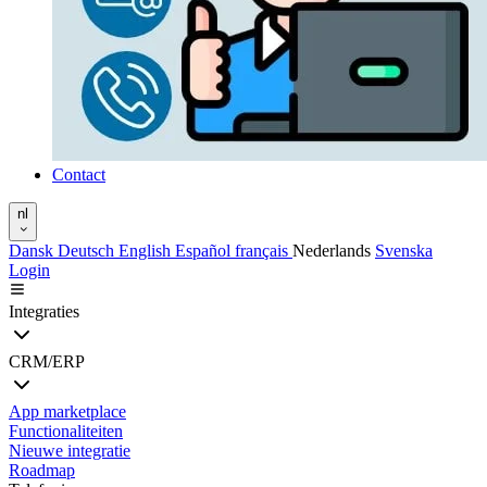
Contact
nl
Dansk
Deutsch
English
Español
français
Nederlands
Svenska
Login
Integraties
CRM/ERP
App marketplace
Functionaliteiten
Nieuwe integratie
Roadmap