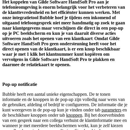
Het koppelen van
Gilde Software HandSoft Pro
aan je
telefonieomgeving is enorm belangrijk voor het verbeteren van
de klanttevredenheid en het efficiënter kunnen werken. Met
onze integratietool Bubble hoef je tijdens een inkomend of
uitgaand telefoongesprek niet meer handmatig op zoek te gaan
naar klantgegevens maar verschijnen die direct in een pop-up
op je PC beeldscherm en kun je van daaruit diverse acties
uitvoeren zoals het openen van een klantkaart
O
mdat Gilde
.
Software HandSoft Pro geen ondersteuning heeft voor het
direct openen van de klantkaart, is er een knop beschikbaar
waar je met 1 klik het klantnummer kunt kopiëren om
vervolgens in Gilde Software HandSoft Pro te plakken en
daarmee de relatiekaart te openen.
Pop-up notificatie
Bubble heeft een aantal unieke eigenschappen. De te tonen
informatie en de knoppen in de pop-up zijn volledig naar wens van
de gebruiker, afdeling of bedrijf te configureren. De informatie die je
kunt weergeven in de pop-up kun je vinden onder tab
parameters
en
de beschikbare knoppen onder tab
knoppen
. Bij het doorverbinden
van een gesprek naar een collega verhuist de klantinformatie mee en
wanneer je met meerdere beeldschermen werkt, kun je zelf kiezen