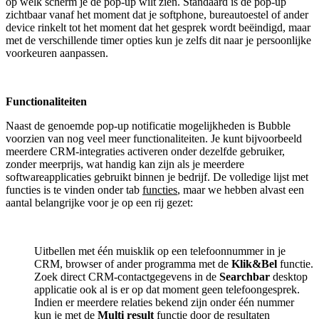
op welk scherm je de pop-up wilt zien. Standaard is de pop-up
zichtbaar vanaf het moment dat je softphone, bureautoestel of ander
device rinkelt tot het moment dat het gesprek wordt beëindigd, maar
met de verschillende timer opties kun je zelfs dit naar je persoonlijke
voorkeuren aanpassen.
Functionaliteiten
Naast de genoemde pop-up notificatie mogelijkheden is Bubble
voorzien van nog veel meer functionaliteiten. Je kunt bijvoorbeeld
meerdere CRM-integraties activeren onder dezelfde gebruiker,
zonder meerprijs, wat handig kan zijn als je meerdere
softwareapplicaties gebruikt binnen je bedrijf. De volledige lijst met
functies is te vinden onder tab
functies
, maar we hebben alvast een
aantal belangrijke voor je op een rij gezet:
Uitbellen met één muisklik op een telefoonnummer in je
CRM, browser of ander programma met de
Klik&Bel
functie.
Zoek direct CRM-contactgegevens in de
Searchbar
desktop
applicatie ook al is er op dat moment geen telefoongesprek.
Indien er meerdere relaties bekend zijn onder één nummer
kun je met de
Multi result
functie door de resultaten