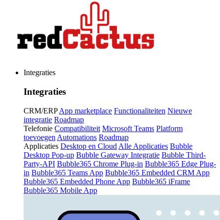
Integraties
Integraties
CRM/ERP
App marketplace
Functionaliteiten
Nieuwe
integratie
Roadmap
Telefonie
Compatibiliteit
Microsoft Teams
Platform
toevoegen
Automations
Roadmap
Applicaties
Desktop en Cloud
Alle Applicaties
Bubble
Desktop Pop-up
Bubble Gateway Integratie
Bubble Third-
Party-API
Bubble365 Chrome Plug-in
Bubble365 Edge Plug-
in
Bubble365 Teams App
Bubble365 Embedded CRM App
Bubble365 Embedded Phone App
Bubble365 iFrame
Bubble365 Mobile App