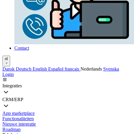
Contact
nl
Dansk
Deutsch
English
Español
français
Nederlands
Svenska
Login
Integraties
CRM/ERP
App marketplace
Functionaliteiten
Nieuwe integratie
Roadmap