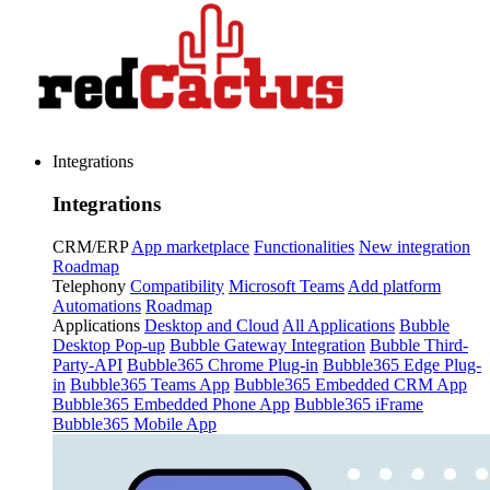
Integrations
Integrations
CRM/ERP
App marketplace
Functionalities
New integration
Roadmap
Telephony
Compatibility
Microsoft Teams
Add platform
Automations
Roadmap
Applications
Desktop and Cloud
All Applications
Bubble
Desktop Pop-up
Bubble Gateway Integration
Bubble Third-
Party-API
Bubble365 Chrome Plug-in
Bubble365 Edge Plug-
in
Bubble365 Teams App
Bubble365 Embedded CRM App
Bubble365 Embedded Phone App
Bubble365 iFrame
Bubble365 Mobile App