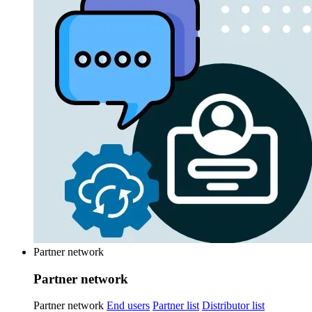
Partner network
Partner network
Partner network
End users
Partner list
Distributor list