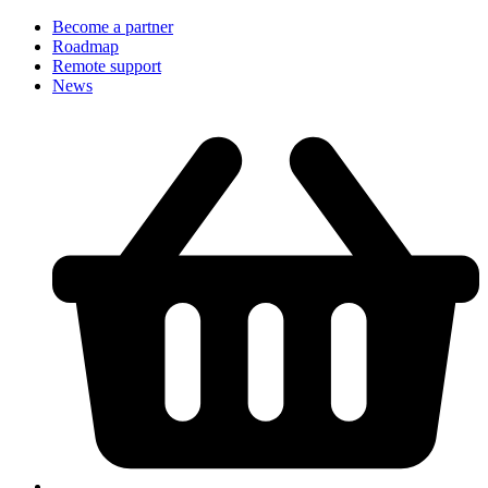
Become a partner
Roadmap
Remote support
News