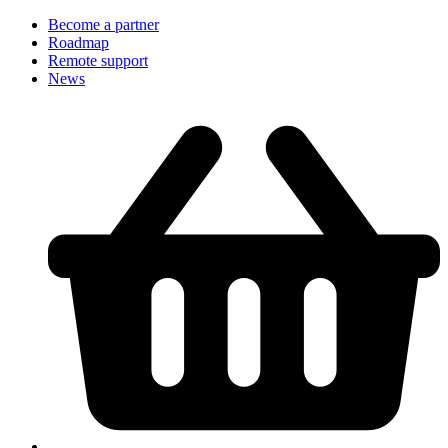
Become a partner
Roadmap
Remote support
News