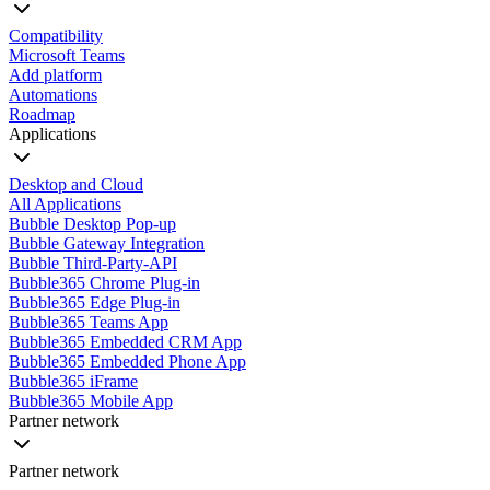
Compatibility
Microsoft Teams
Add platform
Automations
Roadmap
Applications
Desktop and Cloud
All Applications
Bubble Desktop Pop-up
Bubble Gateway Integration
Bubble Third-Party-API
Bubble365 Chrome Plug-in
Bubble365 Edge Plug-in
Bubble365 Teams App
Bubble365 Embedded CRM App
Bubble365 Embedded Phone App
Bubble365 iFrame
Bubble365 Mobile App
Partner network
Partner network