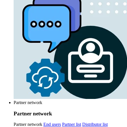
Partner network
Partner network
Partner network
End users
Partner list
Distributor list