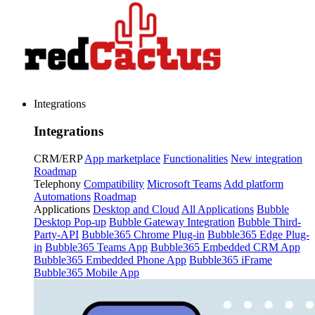
Integrations
Integrations
CRM/ERP
App marketplace
Functionalities
New integration
Roadmap
Telephony
Compatibility
Microsoft Teams
Add platform
Automations
Roadmap
Applications
Desktop and Cloud
All Applications
Bubble
Desktop Pop-up
Bubble Gateway Integration
Bubble Third-
Party-API
Bubble365 Chrome Plug-in
Bubble365 Edge Plug-
in
Bubble365 Teams App
Bubble365 Embedded CRM App
Bubble365 Embedded Phone App
Bubble365 iFrame
Bubble365 Mobile App