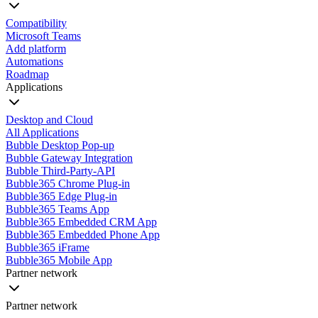
Compatibility
Microsoft Teams
Add platform
Automations
Roadmap
Applications
Desktop and Cloud
All Applications
Bubble Desktop Pop-up
Bubble Gateway Integration
Bubble Third-Party-API
Bubble365 Chrome Plug-in
Bubble365 Edge Plug-in
Bubble365 Teams App
Bubble365 Embedded CRM App
Bubble365 Embedded Phone App
Bubble365 iFrame
Bubble365 Mobile App
Partner network
Partner network