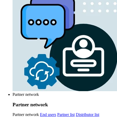
Partner network
Partner network
Partner network
End users
Partner list
Distributor list