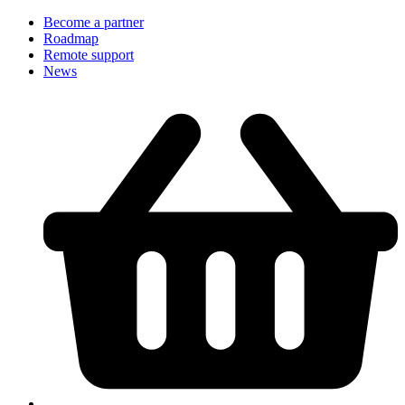
Become a partner
Roadmap
Remote support
News