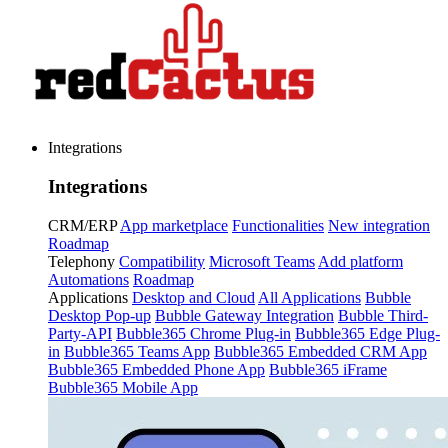
Integrations
Integrations
CRM/ERP
App marketplace
Functionalities
New integration
Roadmap
Telephony
Compatibility
Microsoft Teams
Add platform
Automations
Roadmap
Applications
Desktop and Cloud
All Applications
Bubble
Desktop Pop-up
Bubble Gateway Integration
Bubble Third-
Party-API
Bubble365 Chrome Plug-in
Bubble365 Edge Plug-
in
Bubble365 Teams App
Bubble365 Embedded CRM App
Bubble365 Embedded Phone App
Bubble365 iFrame
Bubble365 Mobile App