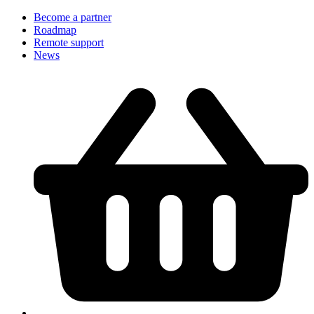
Become a partner
Roadmap
Remote support
News