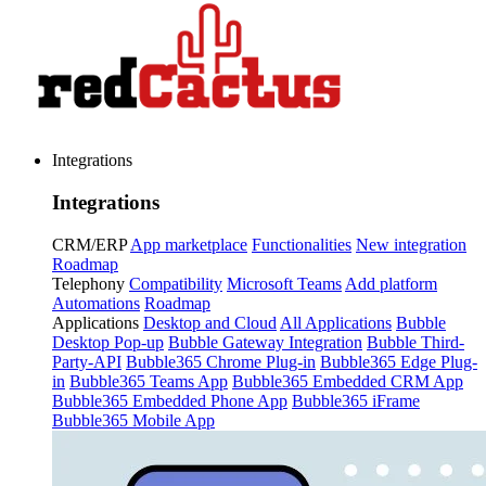
Integrations
Integrations
CRM/ERP
App marketplace
Functionalities
New integration
Roadmap
Telephony
Compatibility
Microsoft Teams
Add platform
Automations
Roadmap
Applications
Desktop and Cloud
All Applications
Bubble
Desktop Pop-up
Bubble Gateway Integration
Bubble Third-
Party-API
Bubble365 Chrome Plug-in
Bubble365 Edge Plug-
in
Bubble365 Teams App
Bubble365 Embedded CRM App
Bubble365 Embedded Phone App
Bubble365 iFrame
Bubble365 Mobile App