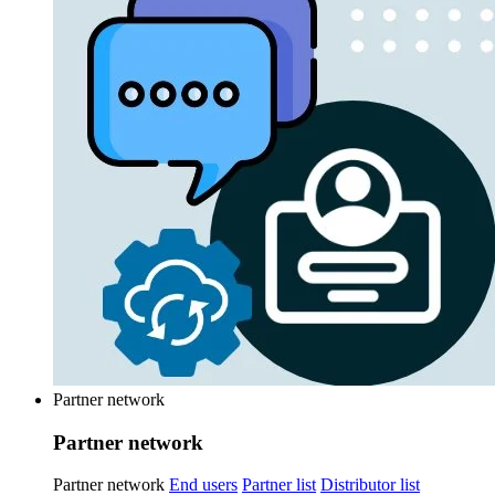
Partner network
Partner network
Partner network
End users
Partner list
Distributor list