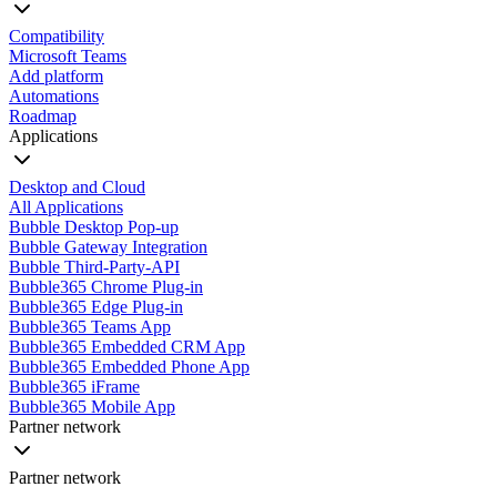
Compatibility
Microsoft Teams
Add platform
Automations
Roadmap
Applications
Desktop and Cloud
All Applications
Bubble Desktop Pop-up
Bubble Gateway Integration
Bubble Third-Party-API
Bubble365 Chrome Plug-in
Bubble365 Edge Plug-in
Bubble365 Teams App
Bubble365 Embedded CRM App
Bubble365 Embedded Phone App
Bubble365 iFrame
Bubble365 Mobile App
Partner network
Partner network