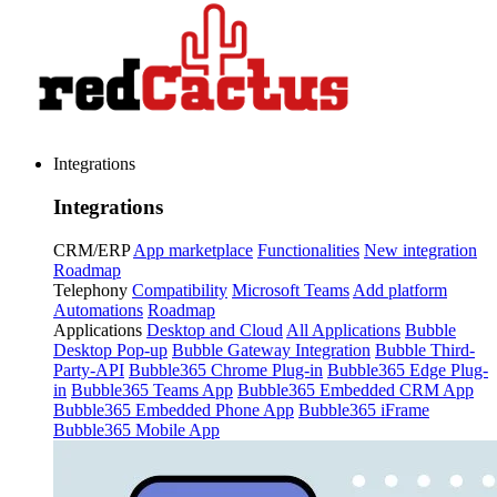
Integrations
Integrations
CRM/ERP
App marketplace
Functionalities
New integration
Roadmap
Telephony
Compatibility
Microsoft Teams
Add platform
Automations
Roadmap
Applications
Desktop and Cloud
All Applications
Bubble
Desktop Pop-up
Bubble Gateway Integration
Bubble Third-
Party-API
Bubble365 Chrome Plug-in
Bubble365 Edge Plug-
in
Bubble365 Teams App
Bubble365 Embedded CRM App
Bubble365 Embedded Phone App
Bubble365 iFrame
Bubble365 Mobile App