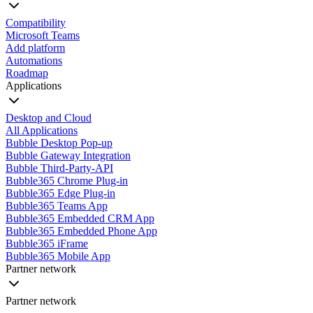
Compatibility
Microsoft Teams
Add platform
Automations
Roadmap
Applications
Desktop and Cloud
All Applications
Bubble Desktop Pop-up
Bubble Gateway Integration
Bubble Third-Party-API
Bubble365 Chrome Plug-in
Bubble365 Edge Plug-in
Bubble365 Teams App
Bubble365 Embedded CRM App
Bubble365 Embedded Phone App
Bubble365 iFrame
Bubble365 Mobile App
Partner network
Partner network