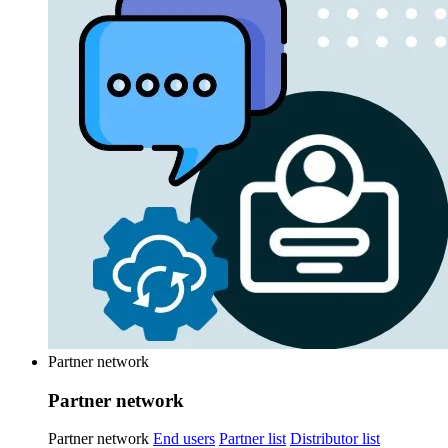
Partner network
Partner network
Partner network
End users
Partner list
Distributor list