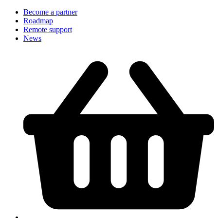
Become a partner
Roadmap
Remote support
News