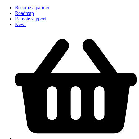
Become a partner
Roadmap
Remote support
News