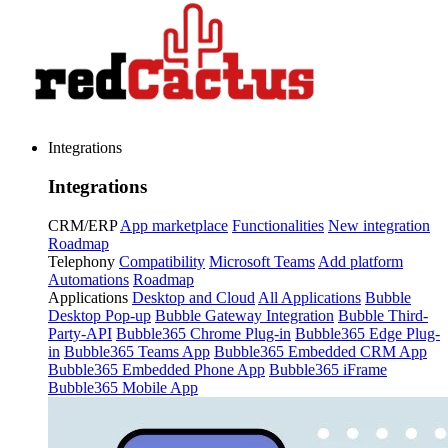
Integrations
Integrations
CRM/ERP
App marketplace
Functionalities
New integration
Roadmap
Telephony
Compatibility
Microsoft Teams
Add platform
Automations
Roadmap
Applications
Desktop and Cloud
All Applications
Bubble
Desktop Pop-up
Bubble Gateway Integration
Bubble Third-
Party-API
Bubble365 Chrome Plug-in
Bubble365 Edge Plug-
in
Bubble365 Teams App
Bubble365 Embedded CRM App
Bubble365 Embedded Phone App
Bubble365 iFrame
Bubble365 Mobile App