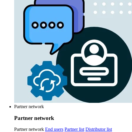
Partner network
Partner network
Partner network
End users
Partner list
Distributor list