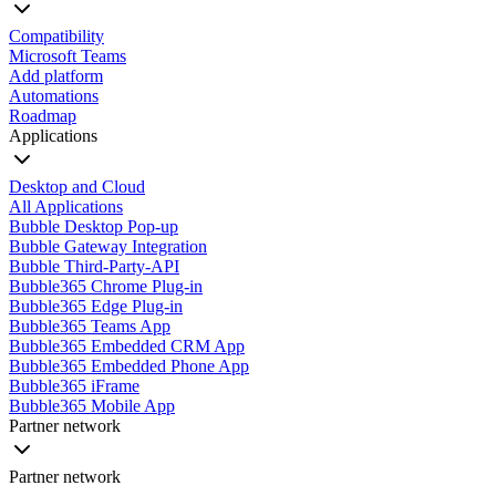
Compatibility
Microsoft Teams
Add platform
Automations
Roadmap
Applications
Desktop and Cloud
All Applications
Bubble Desktop Pop-up
Bubble Gateway Integration
Bubble Third-Party-API
Bubble365 Chrome Plug-in
Bubble365 Edge Plug-in
Bubble365 Teams App
Bubble365 Embedded CRM App
Bubble365 Embedded Phone App
Bubble365 iFrame
Bubble365 Mobile App
Partner network
Partner network