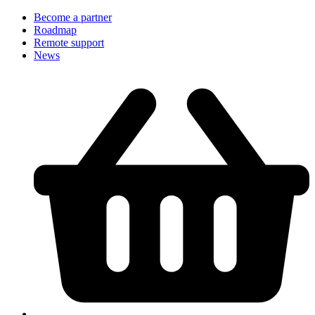
Become a partner
Roadmap
Remote support
News