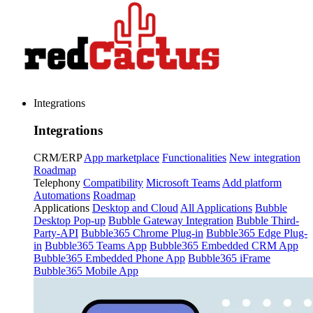
Integrations
Integrations
CRM/ERP
App marketplace
Functionalities
New integration
Roadmap
Telephony
Compatibility
Microsoft Teams
Add platform
Automations
Roadmap
Applications
Desktop and Cloud
All Applications
Bubble
Desktop Pop-up
Bubble Gateway Integration
Bubble Third-
Party-API
Bubble365 Chrome Plug-in
Bubble365 Edge Plug-
in
Bubble365 Teams App
Bubble365 Embedded CRM App
Bubble365 Embedded Phone App
Bubble365 iFrame
Bubble365 Mobile App