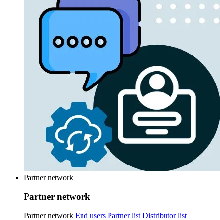
Partner network
Partner network
Partner network
End users
Partner list
Distributor list