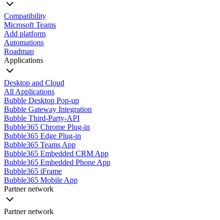
Compatibility
Microsoft Teams
Add platform
Automations
Roadmap
Applications
Desktop and Cloud
All Applications
Bubble Desktop Pop-up
Bubble Gateway Integration
Bubble Third-Party-API
Bubble365 Chrome Plug-in
Bubble365 Edge Plug-in
Bubble365 Teams App
Bubble365 Embedded CRM App
Bubble365 Embedded Phone App
Bubble365 iFrame
Bubble365 Mobile App
Partner network
Partner network