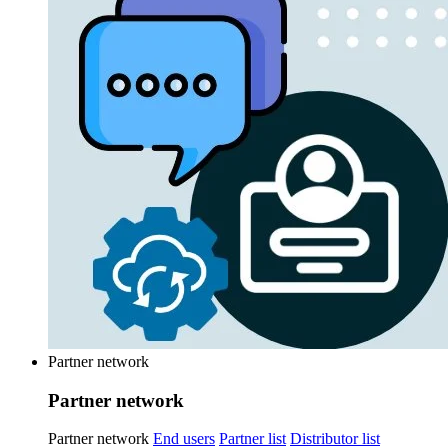
Partner network
Partner network
Partner network
End users
Partner list
Distributor list