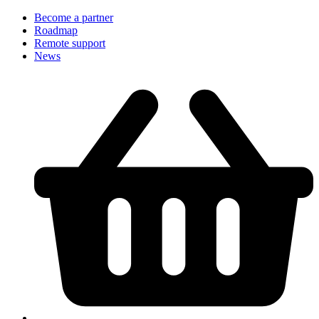
Become a partner
Roadmap
Remote support
News