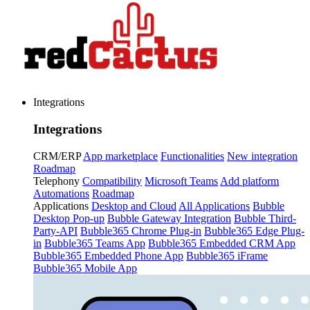
Integrations
Integrations
CRM/ERP
App marketplace
Functionalities
New integration
Roadmap
Telephony
Compatibility
Microsoft Teams
Add platform
Automations
Roadmap
Applications
Desktop and Cloud
All Applications
Bubble
Desktop Pop-up
Bubble Gateway Integration
Bubble Third-
Party-API
Bubble365 Chrome Plug-in
Bubble365 Edge Plug-
in
Bubble365 Teams App
Bubble365 Embedded CRM App
Bubble365 Embedded Phone App
Bubble365 iFrame
Bubble365 Mobile App