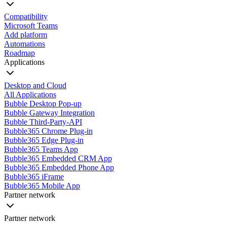
Compatibility
Microsoft Teams
Add platform
Automations
Roadmap
Applications
Desktop and Cloud
All Applications
Bubble Desktop Pop-up
Bubble Gateway Integration
Bubble Third-Party-API
Bubble365 Chrome Plug-in
Bubble365 Edge Plug-in
Bubble365 Teams App
Bubble365 Embedded CRM App
Bubble365 Embedded Phone App
Bubble365 iFrame
Bubble365 Mobile App
Partner network
Partner network