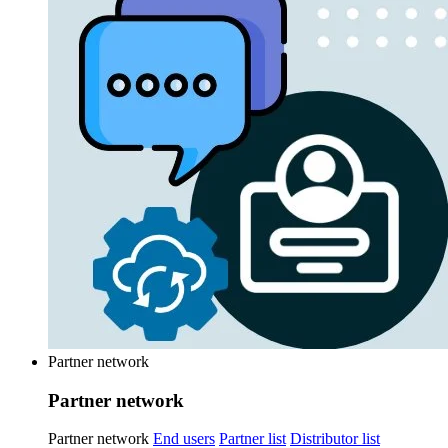
Partner network
Partner network
Partner network
End users
Partner list
Distributor list