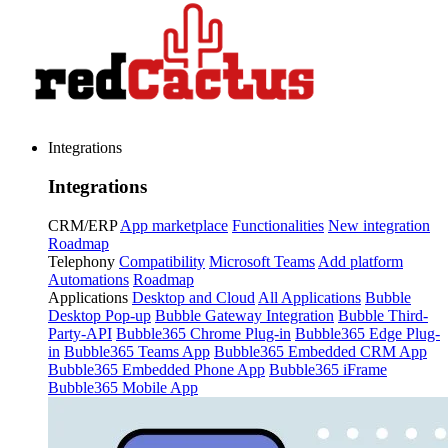
Integrations
Integrations
CRM/ERP
App marketplace
Functionalities
New integration
Roadmap
Telephony
Compatibility
Microsoft Teams
Add platform
Automations
Roadmap
Applications
Desktop and Cloud
All Applications
Bubble
Desktop Pop-up
Bubble Gateway Integration
Bubble Third-
Party-API
Bubble365 Chrome Plug-in
Bubble365 Edge Plug-
in
Bubble365 Teams App
Bubble365 Embedded CRM App
Bubble365 Embedded Phone App
Bubble365 iFrame
Bubble365 Mobile App