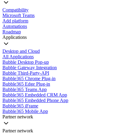
Compatibility
Microsoft Teams
Add platform
Automations
Roadmap
Applications
Desktop and Cloud
All Applications
Bubble Desktop Pop-up
Bubble Gateway Integration
Bubble Third-Party-API
Bubble365 Chrome Plug-in
Bubble365 Edge Plug-in
Bubble365 Teams App
Bubble365 Embedded CRM App
Bubble365 Embedded Phone App
Bubble365 iFrame
Bubble365 Mobile App
Partner network
Partner network