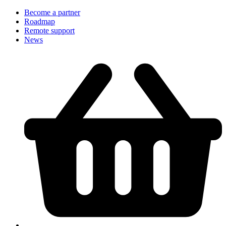
Become a partner
Roadmap
Remote support
News