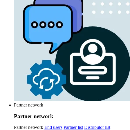
Partner network
Partner network
Partner network
End users
Partner list
Distributor list