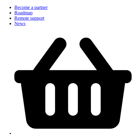
Become a partner
Roadmap
Remote support
News