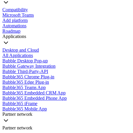
Compatibility
Microsoft Teams
Add platform
Automations
Roadmap
Applications
Desktop and Cloud
All Applications
Bubble Desktop Pop-up
Bubble Gateway Integration
Bubble Third-Party-API
Bubble365 Chrome Plug-in
Bubble365 Edge Plug-in
Bubble365 Teams App
Bubble365 Embedded CRM App
Bubble365 Embedded Phone App
Bubble365 iFrame
Bubble365 Mobile App
Partner network
Partner network