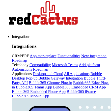
Integrations
Integrations
CRM/ERP
App marketplace
Functionalities
New integration
Roadmap
Telephony
Compatibility
Microsoft Teams
Add platform
Automations
Roadmap
Applications
Desktop and Cloud
All Applications
Bubble
Desktop Pop-up
Bubble Gateway Integration
Bubble Third-
Party-API
Bubble365 Chrome Plug-in
Bubble365 Edge Plug-
in
Bubble365 Teams App
Bubble365 Embedded CRM App
Bubble365 Embedded Phone App
Bubble365 iFrame
Bubble365 Mobile App