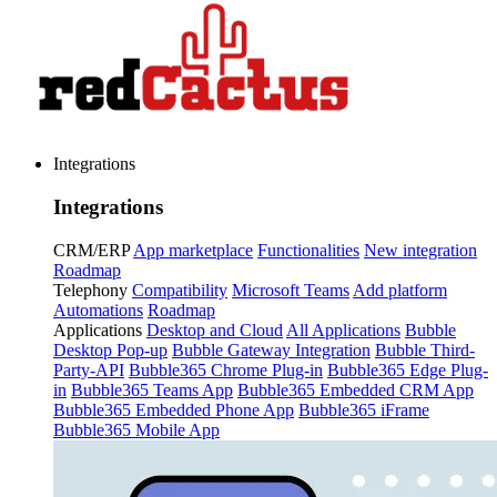
Integrations
Integrations
CRM/ERP
App marketplace
Functionalities
New integration
Roadmap
Telephony
Compatibility
Microsoft Teams
Add platform
Automations
Roadmap
Applications
Desktop and Cloud
All Applications
Bubble
Desktop Pop-up
Bubble Gateway Integration
Bubble Third-
Party-API
Bubble365 Chrome Plug-in
Bubble365 Edge Plug-
in
Bubble365 Teams App
Bubble365 Embedded CRM App
Bubble365 Embedded Phone App
Bubble365 iFrame
Bubble365 Mobile App