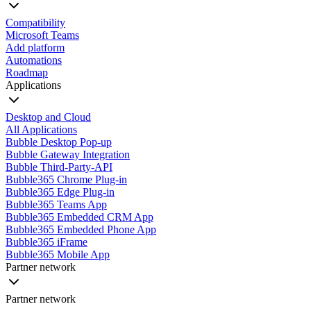
Compatibility
Microsoft Teams
Add platform
Automations
Roadmap
Applications
Desktop and Cloud
All Applications
Bubble Desktop Pop-up
Bubble Gateway Integration
Bubble Third-Party-API
Bubble365 Chrome Plug-in
Bubble365 Edge Plug-in
Bubble365 Teams App
Bubble365 Embedded CRM App
Bubble365 Embedded Phone App
Bubble365 iFrame
Bubble365 Mobile App
Partner network
Partner network