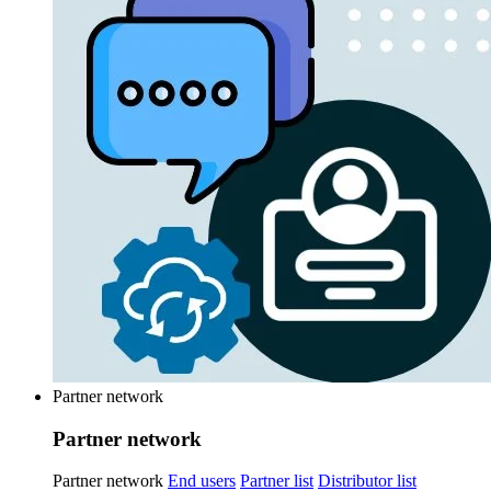
Partner network
Partner network
Partner network
End users
Partner list
Distributor list