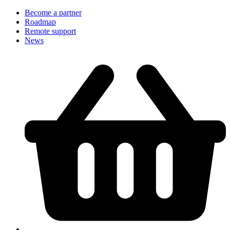
Become a partner
Roadmap
Remote support
News