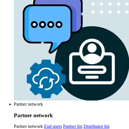
Partner network
Partner network
Partner network
End users
Partner list
Distributor list