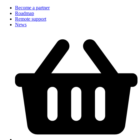
Become a partner
Roadmap
Remote support
News