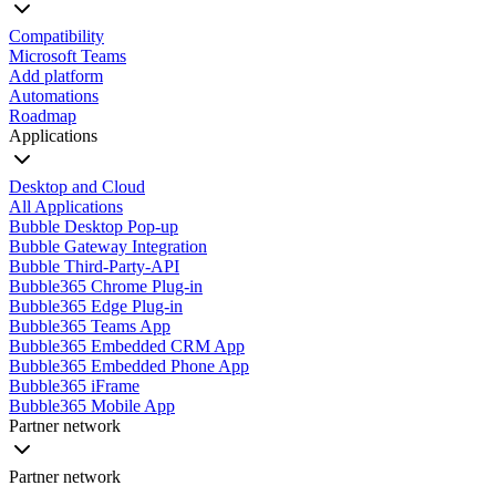
Compatibility
Microsoft Teams
Add platform
Automations
Roadmap
Applications
Desktop and Cloud
All Applications
Bubble Desktop Pop-up
Bubble Gateway Integration
Bubble Third-Party-API
Bubble365 Chrome Plug-in
Bubble365 Edge Plug-in
Bubble365 Teams App
Bubble365 Embedded CRM App
Bubble365 Embedded Phone App
Bubble365 iFrame
Bubble365 Mobile App
Partner network
Partner network