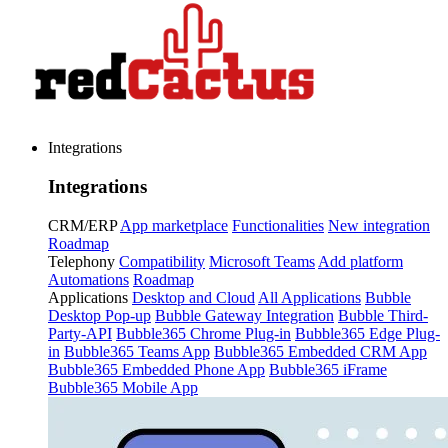
Integrations
Integrations
CRM/ERP
App marketplace
Functionalities
New integration
Roadmap
Telephony
Compatibility
Microsoft Teams
Add platform
Automations
Roadmap
Applications
Desktop and Cloud
All Applications
Bubble
Desktop Pop-up
Bubble Gateway Integration
Bubble Third-
Party-API
Bubble365 Chrome Plug-in
Bubble365 Edge Plug-
in
Bubble365 Teams App
Bubble365 Embedded CRM App
Bubble365 Embedded Phone App
Bubble365 iFrame
Bubble365 Mobile App