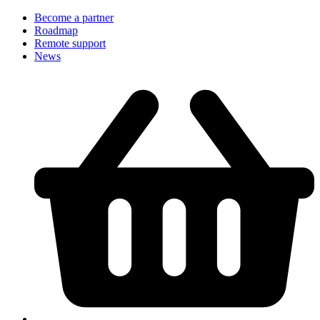
Become a partner
Roadmap
Remote support
News