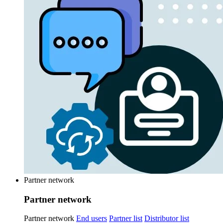
Partner network
Partner network
Partner network
End users
Partner list
Distributor list