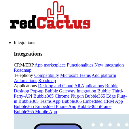
Integrations
Integrations
CRM/ERP
App marketplace
Functionalities
New integration
Roadmap
Telephony
Compatibility
Microsoft Teams
Add platform
Automations
Roadmap
Applications
Desktop and Cloud
All Applications
Bubble
Desktop Pop-up
Bubble Gateway Integration
Bubble Third-
Party-API
Bubble365 Chrome Plug-in
Bubble365 Edge Plug-
in
Bubble365 Teams App
Bubble365 Embedded CRM App
Bubble365 Embedded Phone App
Bubble365 iFrame
Bubble365 Mobile App