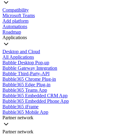
Compatibility
Microsoft Teams
Add platform
Automations
Roadmap
Applications
Desktop and Cloud
All Applications
Bubble Desktop Pop-up
Bubble Gateway Integration
Bubble Third-Party-API
Bubble365 Chrome Plug-in
Bubble365 Edge Plug-in
Bubble365 Teams App
Bubble365 Embedded CRM App
Bubble365 Embedded Phone App
Bubble365 iFrame
Bubble365 Mobile App
Partner network
Partner network