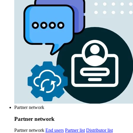
Partner network
Partner network
Partner network
End users
Partner list
Distributor list