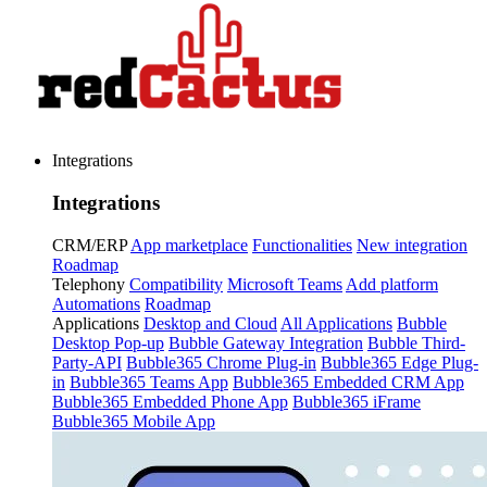
Integrations
Integrations
CRM/ERP
App marketplace
Functionalities
New integration
Roadmap
Telephony
Compatibility
Microsoft Teams
Add platform
Automations
Roadmap
Applications
Desktop and Cloud
All Applications
Bubble
Desktop Pop-up
Bubble Gateway Integration
Bubble Third-
Party-API
Bubble365 Chrome Plug-in
Bubble365 Edge Plug-
in
Bubble365 Teams App
Bubble365 Embedded CRM App
Bubble365 Embedded Phone App
Bubble365 iFrame
Bubble365 Mobile App