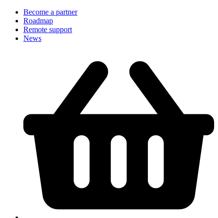
Become a partner
Roadmap
Remote support
News