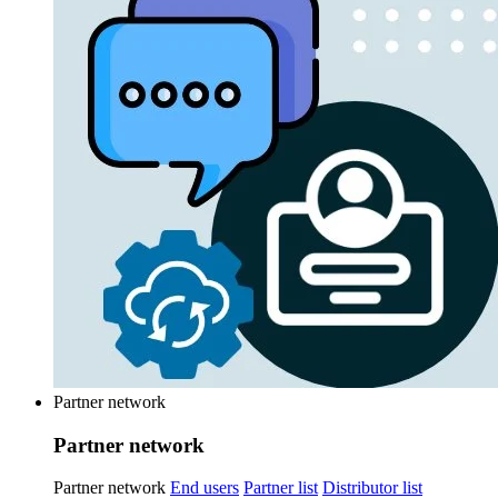
Partner network
Partner network
Partner network
End users
Partner list
Distributor list