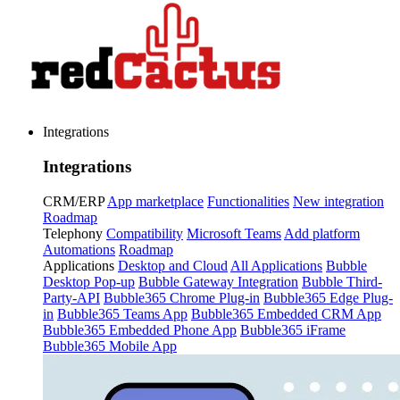
Integrations
Integrations
CRM/ERP
App marketplace
Functionalities
New integration
Roadmap
Telephony
Compatibility
Microsoft Teams
Add platform
Automations
Roadmap
Applications
Desktop and Cloud
All Applications
Bubble
Desktop Pop-up
Bubble Gateway Integration
Bubble Third-
Party-API
Bubble365 Chrome Plug-in
Bubble365 Edge Plug-
in
Bubble365 Teams App
Bubble365 Embedded CRM App
Bubble365 Embedded Phone App
Bubble365 iFrame
Bubble365 Mobile App