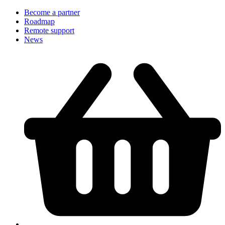
Become a partner
Roadmap
Remote support
News