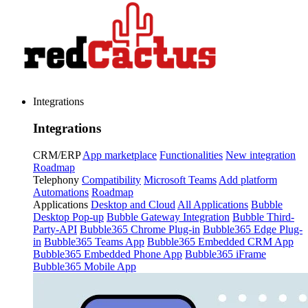
Integrations
Integrations
CRM/ERP
App marketplace
Functionalities
New integration
Roadmap
Telephony
Compatibility
Microsoft Teams
Add platform
Automations
Roadmap
Applications
Desktop and Cloud
All Applications
Bubble
Desktop Pop-up
Bubble Gateway Integration
Bubble Third-
Party-API
Bubble365 Chrome Plug-in
Bubble365 Edge Plug-
in
Bubble365 Teams App
Bubble365 Embedded CRM App
Bubble365 Embedded Phone App
Bubble365 iFrame
Bubble365 Mobile App