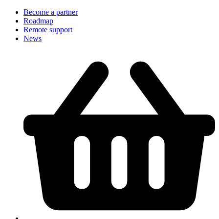
Become a partner
Roadmap
Remote support
News