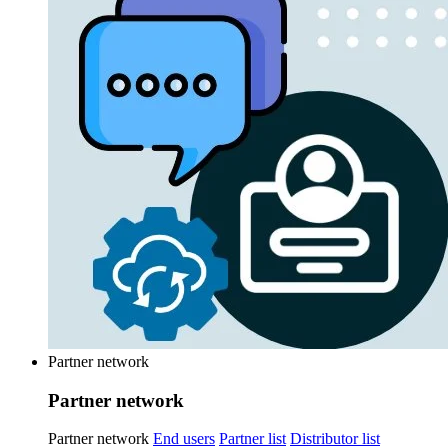
Partner network
Partner network
Partner network
End users
Partner list
Distributor list