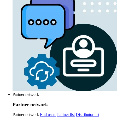
Partner network
Partner network
Partner network
End users
Partner list
Distributor list