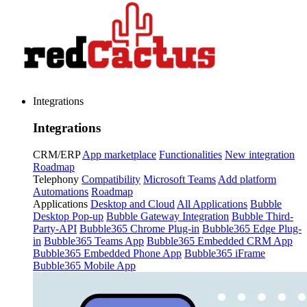
Integrations
Integrations
CRM/ERP
App marketplace
Functionalities
New integration
Roadmap
Telephony
Compatibility
Microsoft Teams
Add platform
Automations
Roadmap
Applications
Desktop and Cloud
All Applications
Bubble
Desktop Pop-up
Bubble Gateway Integration
Bubble Third-
Party-API
Bubble365 Chrome Plug-in
Bubble365 Edge Plug-
in
Bubble365 Teams App
Bubble365 Embedded CRM App
Bubble365 Embedded Phone App
Bubble365 iFrame
Bubble365 Mobile App