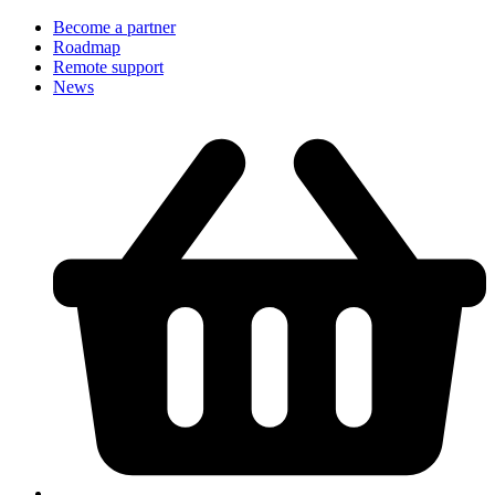
Become a partner
Roadmap
Remote support
News