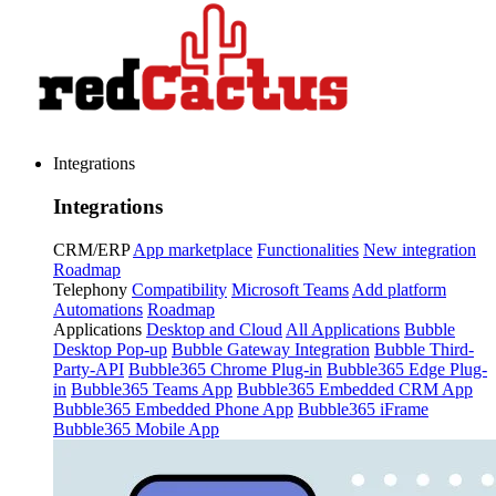
Integrations
Integrations
CRM/ERP
App marketplace
Functionalities
New integration
Roadmap
Telephony
Compatibility
Microsoft Teams
Add platform
Automations
Roadmap
Applications
Desktop and Cloud
All Applications
Bubble
Desktop Pop-up
Bubble Gateway Integration
Bubble Third-
Party-API
Bubble365 Chrome Plug-in
Bubble365 Edge Plug-
in
Bubble365 Teams App
Bubble365 Embedded CRM App
Bubble365 Embedded Phone App
Bubble365 iFrame
Bubble365 Mobile App