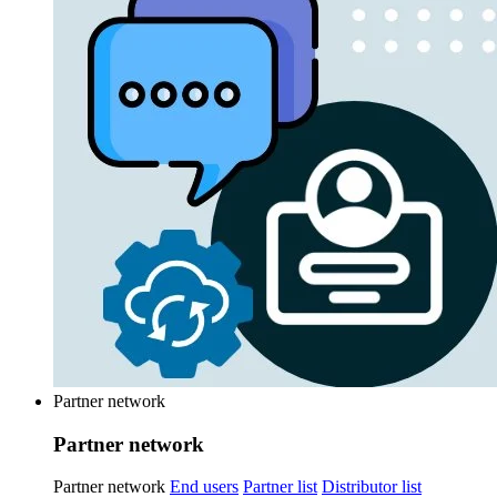
Partner network
Partner network
Partner network
End users
Partner list
Distributor list