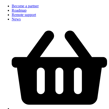
Become a partner
Roadmap
Remote support
News