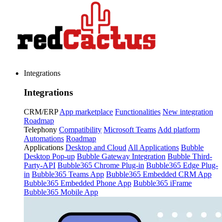
Integrations
Integrations
CRM/ERP
App marketplace
Functionalities
New integration
Roadmap
Telephony
Compatibility
Microsoft Teams
Add platform
Automations
Roadmap
Applications
Desktop and Cloud
All Applications
Bubble
Desktop Pop-up
Bubble Gateway Integration
Bubble Third-
Party-API
Bubble365 Chrome Plug-in
Bubble365 Edge Plug-
in
Bubble365 Teams App
Bubble365 Embedded CRM App
Bubble365 Embedded Phone App
Bubble365 iFrame
Bubble365 Mobile App