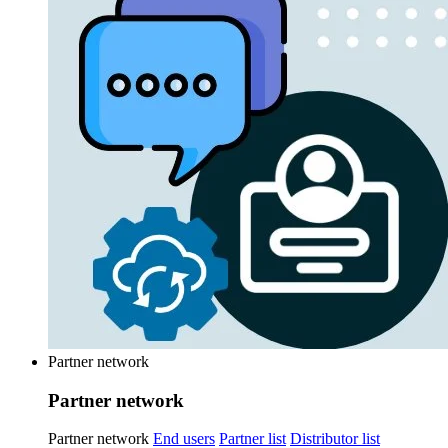
Partner network
Partner network
Partner network
End users
Partner list
Distributor list