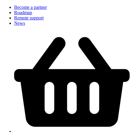
Become a partner
Roadmap
Remote support
News