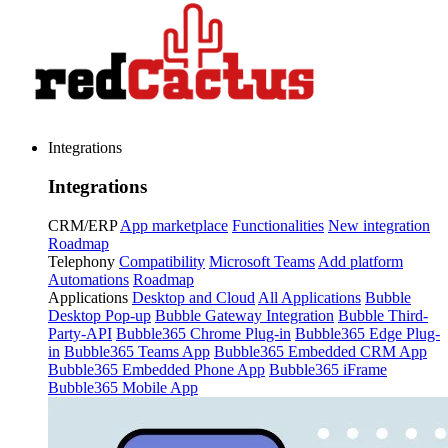
Integrations
Integrations
CRM/ERP
App marketplace
Functionalities
New integration
Roadmap
Telephony
Compatibility
Microsoft Teams
Add platform
Automations
Roadmap
Applications
Desktop and Cloud
All Applications
Bubble
Desktop Pop-up
Bubble Gateway Integration
Bubble Third-
Party-API
Bubble365 Chrome Plug-in
Bubble365 Edge Plug-
in
Bubble365 Teams App
Bubble365 Embedded CRM App
Bubble365 Embedded Phone App
Bubble365 iFrame
Bubble365 Mobile App