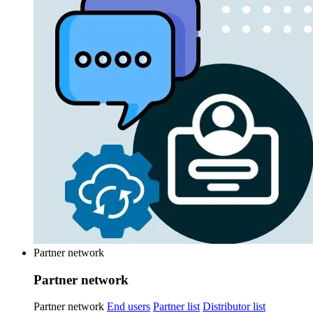
Partner network
Partner network
Partner network
End users
Partner list
Distributor list