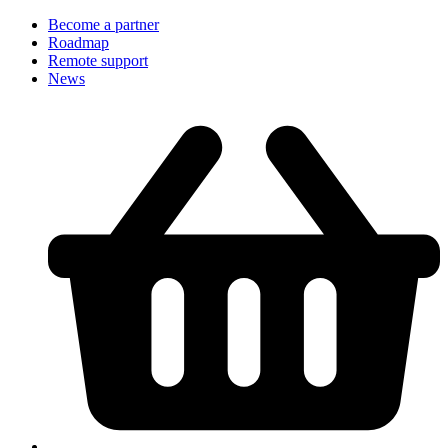
Become a partner
Roadmap
Remote support
News