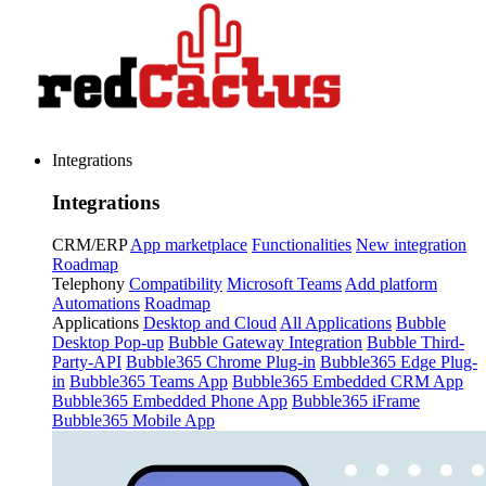
Integrations
Integrations
CRM/ERP
App marketplace
Functionalities
New integration
Roadmap
Telephony
Compatibility
Microsoft Teams
Add platform
Automations
Roadmap
Applications
Desktop and Cloud
All Applications
Bubble
Desktop Pop-up
Bubble Gateway Integration
Bubble Third-
Party-API
Bubble365 Chrome Plug-in
Bubble365 Edge Plug-
in
Bubble365 Teams App
Bubble365 Embedded CRM App
Bubble365 Embedded Phone App
Bubble365 iFrame
Bubble365 Mobile App