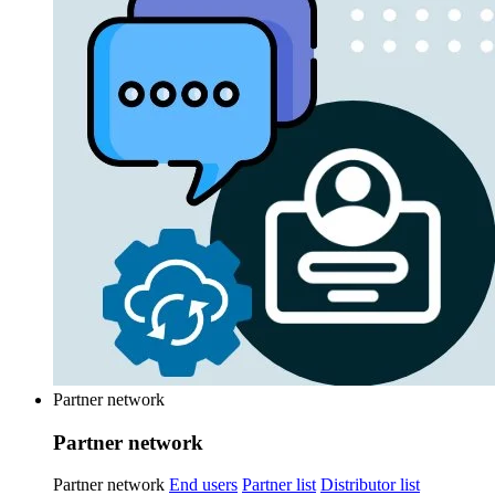
Partner network
Partner network
Partner network
End users
Partner list
Distributor list