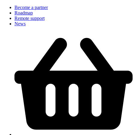
Become a partner
Roadmap
Remote support
News