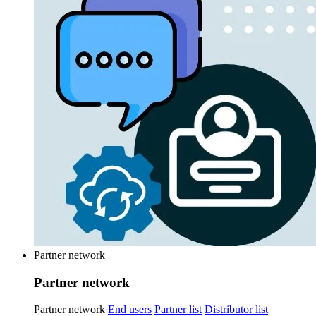
Partner network
Partner network
Partner network
End users
Partner list
Distributor list