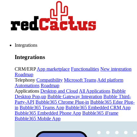
Integrations
Integrations
CRM/ERP
App marketplace
Functionalities
New integration
Roadmap
Telephony
Compatibility
Microsoft Teams
Add platform
Automations
Roadmap
Applications
Desktop and Cloud
All Applications
Bubble
Desktop Pop-up
Bubble Gateway Integration
Bubble Third-
Party-API
Bubble365 Chrome Plug-in
Bubble365 Edge Plug-
in
Bubble365 Teams App
Bubble365 Embedded CRM App
Bubble365 Embedded Phone App
Bubble365 iFrame
Bubble365 Mobile App